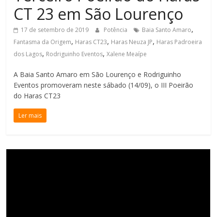
CT 23 em São Lourenço
de
Minas
,
17 de setembro de 2019
Potência
Baia Santo Amaro
,
,
,
Fantasma da Origem
Haras CT23
Haras Neuza JP
Haras Padroeira
,
,
dos Lagos
Rodriguinho Eventos
Xalene Meaípe
A Baia Santo Amaro em São Lourenço e Rodriguinho
Eventos promoveram neste sábado (14/09), o III Poeirão
do Haras CT23
Ler mais