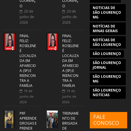
LOURENÇ
LOURENÇ
O
O
NOTICIAS DE
20 de
20 de
SÃO LOURENÇO
junho de
junho de
MG
2026
2026
NOTÍCIAS DE
MINAS GERAIS
FINAL
FINAL
NOTÍCIAS DE
FELIZ:
FELIZ:
SÃO LOURENÇO
ROSELENE
ROSELENE
É
É
SÃO LOURENÇO
LOCALIZA
LOCALIZA
DA EM
DA EM
SÃO LOURENÇO
APARECID
APARECID
JORNAL
A (SP) E
A (SP) E
REENCON
REENCON
SÃO LOURENÇO
TRA A
TRA A
MG
FAMÍLIA
FAMÍLIA
SÃO LOURENÇO
19 de
19 de
NOTÍCIAS
junho de
junho de
2026
2026
PRF
TREINAME
FALE
APREENDE
NTO DE
CONOSCO
DROGAS E
BRIGADA
PRENDE
DE