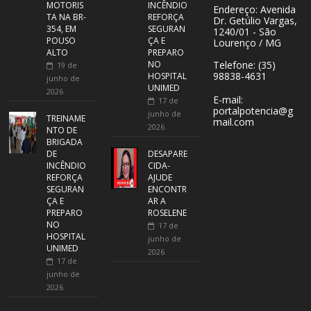
MOTORIS
INCÊNDIO
Endereço: Avenida
TA NA BR-
REFORÇA
Dr. Getúlio Vargas,
354, EM
SEGURAN
1240/01 - São
POUSO
ÇA E
Lourenço / MG
ALTO
PREPARO
NO
Telefone: (35)
19 de
98838-4631
HOSPITAL
junho de
UNIMED
2026
E-mail:
17 de
portalpotencia@g
junho de
TREINAME
mail.com
2026
NTO DE
BRIGADA
DE
DESAPARE
INCÊNDIO
CIDA-
REFORÇA
AJUDE
SEGURAN
ENCONTR
ÇA E
AR A
PREPARO
ROSELENE
NO
17 de
HOSPITAL
junho de
UNIMED
2026
17 de
junho de
2026