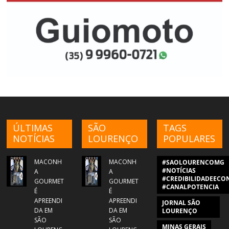
ÚLTIMAS
SÃO
TAGS
NOTÍCIAS
LOURENÇO
POPULARES
MACONH
MACONH
#SAOLOURENCOMG
#NOTÍCIAS
A
A
#CREDIBILIDADEECON
GOURMET
GOURMET
#CANALPOTENCIA
É
É
APREENDI
APREENDI
JORNAL SÃO
DA EM
DA EM
LOURENÇO
SÃO
SÃO
MINAS GERAIS