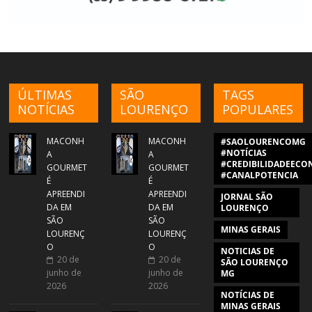
ÚLTIMAS
SÃO
TAGS
NOTÍCIAS
LOURENÇO
POPULARES
MACONH
MACONH
#SAOLOURENCOMG
#NOTÍCIAS
A
A
#CREDIBILIDADEECON
GOURMET
GOURMET
#CANALPOTENCIA
É
É
APREENDI
APREENDI
JORNAL SÃO
DA EM
DA EM
LOURENÇO
SÃO
SÃO
MINAS GERAIS
LOURENÇ
LOURENÇ
O
O
NOTICIAS DE
20 de
20 de
SÃO LOURENÇO
junho de
junho de
MG
2026
2026
NOTÍCIAS DE
MINAS GERAIS