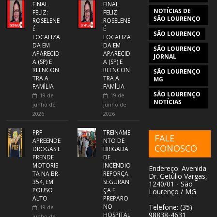
FINAL
FINAL
NOTÍCIAS DE
FELIZ:
FELIZ:
SÃO LOURENÇO
ROSELENE
ROSELENE
É
É
SÃO LOURENÇO
LOCALIZA
LOCALIZA
DA EM
DA EM
SÃO LOURENÇO
APARECID
APARECID
JORNAL
A (SP) E
A (SP) E
REENCON
REENCON
SÃO LOURENÇO
TRA A
TRA A
MG
FAMÍLIA
FAMÍLIA
SÃO LOURENÇO
19 de
19 de
NOTÍCIAS
junho de
junho de
2026
2026
PRF
TREINAME
FALE
APREENDE
NTO DE
CONOSCO
DROGAS E
BRIGADA
PRENDE
DE
MOTORIS
INCÊNDIO
Endereço: Avenida
TA NA BR-
REFORÇA
Dr. Getúlio Vargas,
354, EM
SEGURAN
1240/01 - São
POUSO
ÇA E
Lourenço / MG
ALTO
PREPARO
NO
Telefone: (35)
19 de
98838-4631
HOSPITAL
junho de