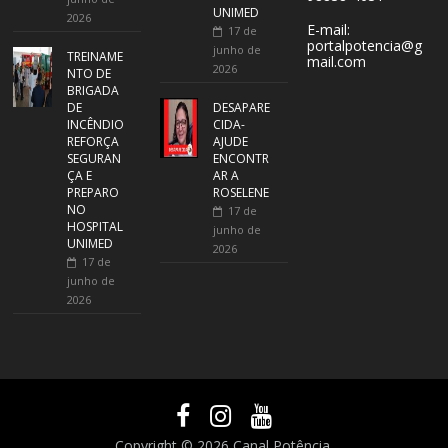
UNIMED
2026
E-mail:
17 de
portalpotencia@g
junho de
TREINAME
mail.com
2026
NTO DE
BRIGADA
DE
DESAPARE
INCÊNDIO
CIDA-
REFORÇA
AJUDE
SEGURAN
ENCONTR
ÇA E
AR A
PREPARO
ROSELENE
NO
17 de
HOSPITAL
junho de
UNIMED
2026
17 de
junho de
2026
Copyright © 2026
Canal Potência
.