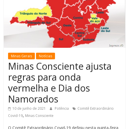
de
Minas
Minas Gerais
Notícias
Minas Consciente ajusta
regras para onda
vermelha e Dia dos
Namorados
10 de junho de 2021
Potência
Comitê Extraordinário
,
Covid-19
Minas Consciente
O Comitê Extraordinário Covid-19 definiu nesta quinta-feira