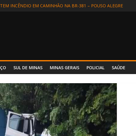
 INCÊNDIO REFORÇA SEGURANÇA E PREPARO NO HOSPITAL UNIM
EM INCÊNDIO EM CAMINHÃO NA BR-381 – POUSO ALEGRE
DIDA EM SÃO LOURENÇO
ALIZADA EM APARECIDA (SP) E REENCONTRA A FAMÍLIA
DE MOTORISTA NA BR-354, EM POUSO ALTO
NÇO
SUL DE MINAS
MINAS GERAIS
POLICIAL
SAÚDE