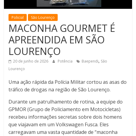
de
Minas
Policial
São Lourenço
MACONHA GOURMET É
APREENDIDA EM SÃO
LOURENÇO
,
20 de junho de 2026
Potência
Baependi
São
Lourenço
Uma ação rápida da Polícia Militar cortou as asas do
tráfico de drogas na região de São Lourenço.
Durante um patrulhamento de rotina, a equipe do
GPMOR (Grupo de Policiamento em Motocicletas)
recebeu informações secretas sobre dois homens
que viajavam em um Volkswagen Fusca. Eles
carregavam uma vasta quantidade de “maconha