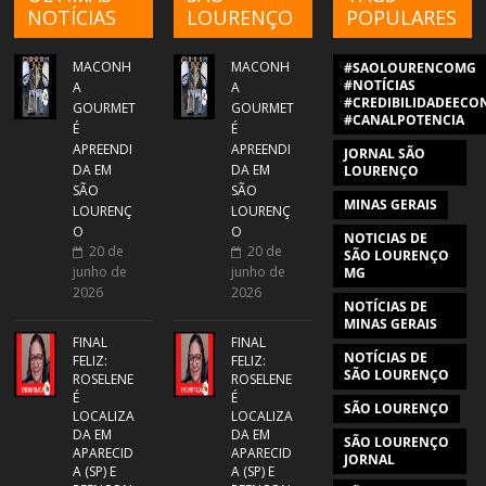
NOTÍCIAS
LOURENÇO
POPULARES
MACONH
MACONH
#SAOLOURENCOMG
#NOTÍCIAS
A
A
#CREDIBILIDADEECON
GOURMET
GOURMET
#CANALPOTENCIA
É
É
APREENDI
APREENDI
JORNAL SÃO
DA EM
DA EM
LOURENÇO
SÃO
SÃO
MINAS GERAIS
LOURENÇ
LOURENÇ
O
O
NOTICIAS DE
20 de
20 de
SÃO LOURENÇO
junho de
junho de
MG
2026
2026
NOTÍCIAS DE
MINAS GERAIS
FINAL
FINAL
NOTÍCIAS DE
FELIZ:
FELIZ:
SÃO LOURENÇO
ROSELENE
ROSELENE
É
É
SÃO LOURENÇO
LOCALIZA
LOCALIZA
DA EM
DA EM
SÃO LOURENÇO
APARECID
APARECID
JORNAL
A (SP) E
A (SP) E