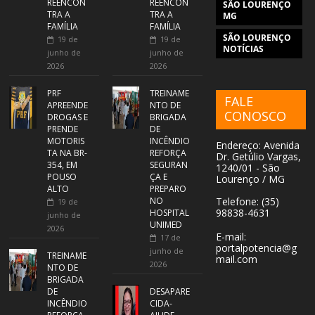
REENCON
REENCON
SÃO LOURENÇO
TRA A
TRA A
MG
FAMÍLIA
FAMÍLIA
SÃO LOURENÇO
19 de
19 de
NOTÍCIAS
junho de
junho de
2026
2026
PRF
TREINAME
FALE
APREENDE
NTO DE
CONOSCO
DROGAS E
BRIGADA
PRENDE
DE
MOTORIS
INCÊNDIO
Endereço: Avenida
TA NA BR-
REFORÇA
Dr. Getúlio Vargas,
354, EM
SEGURAN
1240/01 - São
POUSO
ÇA E
Lourenço / MG
ALTO
PREPARO
NO
Telefone: (35)
19 de
98838-4631
HOSPITAL
junho de
UNIMED
2026
E-mail:
17 de
portalpotencia@g
junho de
TREINAME
mail.com
2026
NTO DE
BRIGADA
DE
DESAPARE
INCÊNDIO
CIDA-