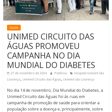
de
Minas
Saúde
UNIMED CIRCUITO DAS
ÁGUAS PROMOVEU
CAMPANHA NO DIA
MUNDIAL DO DIABETES
27 de novembro de 2024
Potência
Hospital Unimed São
,
,
Lourenço
Unimed Circuito das Águas
Unimed são Lourenço
No dia 14 de novembro, Dia Mundial do Diabetes, a
Unimed Circuito das Águas foi às ruas em
campanha de promoção de saúde para orientar a
população sobre a doença e, principalmente, sobre