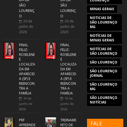
LOURENÇO
SÃO
SÃO
MINAS GERAIS
LOURENÇ
LOURENÇ
O
O
NOTICIAS DE
20 de
20 de
SÃO LOURENÇO
junho de
junho de
MG
2026
2026
NOTÍCIAS DE
MINAS GERAIS
FINAL
FINAL
NOTÍCIAS DE
FELIZ:
FELIZ:
SÃO LOURENÇO
ROSELENE
ROSELENE
É
É
SÃO LOURENÇO
LOCALIZA
LOCALIZA
DA EM
DA EM
SÃO LOURENÇO
APARECID
APARECID
JORNAL
A (SP) E
A (SP) E
REENCON
REENCON
SÃO LOURENÇO
TRA A
TRA A
MG
FAMÍLIA
FAMÍLIA
SÃO LOURENÇO
19 de
19 de
NOTÍCIAS
junho de
junho de
2026
2026
PRF
TREINAME
FALE
APREENDE
NTO DE