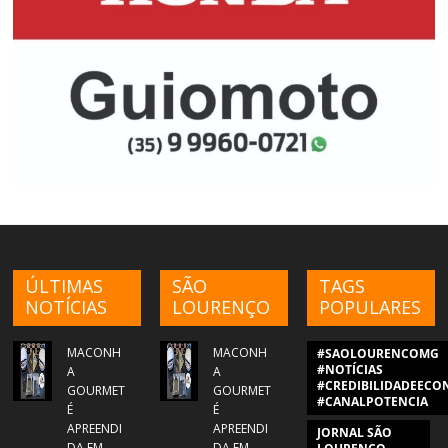
ÚLTIMAS
SÃO
TAGS
NOTÍCIAS
LOURENÇO
POPULARES
MACONH
MACONH
#SAOLOURENCOMG
#NOTÍCIAS
A
A
#CREDIBILIDADEECON
GOURMET
GOURMET
#CANALPOTENCIA
É
É
APREENDI
APREENDI
JORNAL SÃO
DA EM
DA EM