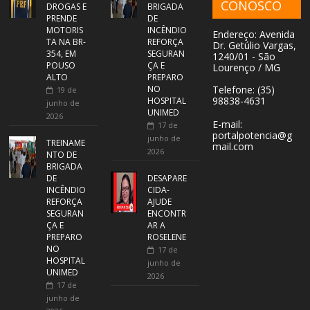
CONOSCO
DROGAS E
BRIGADA
PRENDE
DE
MOTORIS
INCÊNDIO
Endereço: Avenida
TA NA BR-
REFORÇA
Dr. Getúlio Vargas,
354, EM
SEGURAN
1240/01 - São
POUSO
ÇA E
Lourenço / MG
ALTO
PREPARO
NO
Telefone: (35)
19 de
98838-4631
HOSPITAL
junho de
UNIMED
2026
E-mail:
17 de
portalpotencia@g
junho de
TREINAME
mail.com
2026
NTO DE
BRIGADA
DE
DESAPARE
INCÊNDIO
CIDA-
REFORÇA
AJUDE
SEGURAN
ENCONTR
ÇA E
AR A
PREPARO
ROSELENE
NO
17 de
HOSPITAL
junho de
UNIMED
2026
17 de
junho de