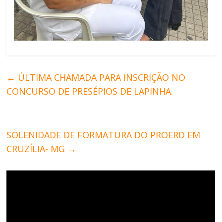
←
ÚLTIMA CHAMADA PARA INSCRIÇÃO NO
CONCURSO DE PRESÉPIOS DE LAPINHA.
SOLENIDADE DE FORMATURA DO PROERD EM
CRUZÍLIA- MG
→