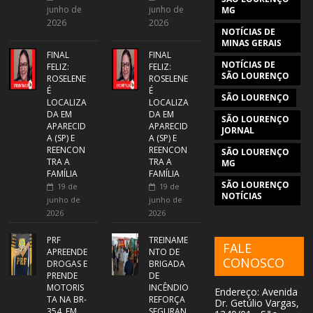
junho de
junho de
MG
2026
2026
NOTÍCIAS DE
MINAS GERAIS
FINAL
FINAL
NOTÍCIAS DE
FELIZ:
FELIZ:
SÃO LOURENÇO
ROSELENE
ROSELENE
É
É
SÃO LOURENÇO
LOCALIZA
LOCALIZA
DA EM
DA EM
SÃO LOURENÇO
APARECID
APARECID
JORNAL
A (SP) E
A (SP) E
REENCON
REENCON
SÃO LOURENÇO
TRA A
TRA A
MG
FAMÍLIA
FAMÍLIA
SÃO LOURENÇO
19 de
19 de
NOTÍCIAS
junho de
junho de
2026
2026
PRF
TREINAME
FALE
APREENDE
NTO DE
CONOSCO
DROGAS E
BRIGADA
PRENDE
DE
MOTORIS
INCÊNDIO
Endereço: Avenida
TA NA BR-
REFORÇA
Dr. Getúlio Vargas,
354, EM
SEGURAN