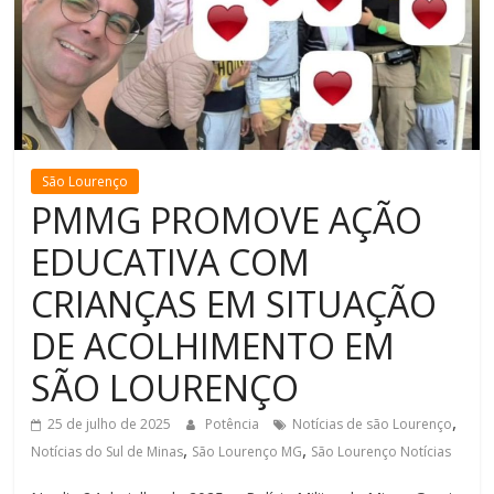
de
Minas
São Lourenço
PMMG PROMOVE AÇÃO
EDUCATIVA COM
CRIANÇAS EM SITUAÇÃO
DE ACOLHIMENTO EM
SÃO LOURENÇO
,
25 de julho de 2025
Potência
Notícias de são Lourenço
,
,
Notícias do Sul de Minas
São Lourenço MG
São Lourenço Notícias