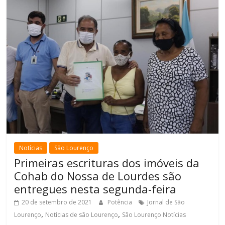
Notícias
São Lourenço
Primeiras escrituras dos imóveis da
Cohab do Nossa de Lourdes são
entregues nesta segunda-feira
20 de setembro de 2021
Potência
Jornal de São
,
,
Lourenço
Notícias de são Lourenço
São Lourenço Notícias