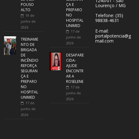
1240/01 - São
POUSO
ÇA E
Lourenço / MG
ALTO
PREPARO
NO
Telefone: (35)
19 de
98838-4631
HOSPITAL
junho de
UNIMED
2026
E-mail:
17 de
portalpotencia@g
junho de
TREINAME
mail.com
2026
NTO DE
BRIGADA
DE
DESAPARE
INCÊNDIO
CIDA-
REFORÇA
AJUDE
SEGURAN
ENCONTR
ÇA E
AR A
PREPARO
ROSELENE
NO
17 de
HOSPITAL
junho de
UNIMED
2026
17 de
junho de
2026