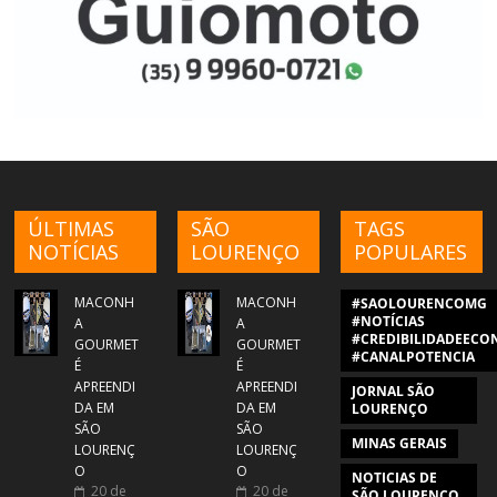
ÚLTIMAS
SÃO
TAGS
NOTÍCIAS
LOURENÇO
POPULARES
MACONH
MACONH
#SAOLOURENCOMG
#NOTÍCIAS
A
A
#CREDIBILIDADEECON
GOURMET
GOURMET
#CANALPOTENCIA
É
É
APREENDI
APREENDI
JORNAL SÃO
DA EM
DA EM
LOURENÇO
SÃO
SÃO
MINAS GERAIS
LOURENÇ
LOURENÇ
O
O
NOTICIAS DE
20 de
20 de
SÃO LOURENÇO