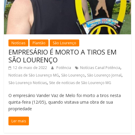
Notícias
Plantão
São Lourenço
EMPRESÁRIO É MORTO A TIROS EM
SÃO LOURENÇO
,
12 de maio de 2022
Potência
Notícias Canal Potência
,
,
,
Notícias de São Lourenço MG
São Lourenço
São Lourenço Jornal
,
São Lourenço Notícias
Site de notícias de São Lourenço MG
O empresário Vander Vaz de Melo foi morto a tiros nesta
quinta-feira (12/05), quando visitava uma obra de sua
propriedade
Ler mais