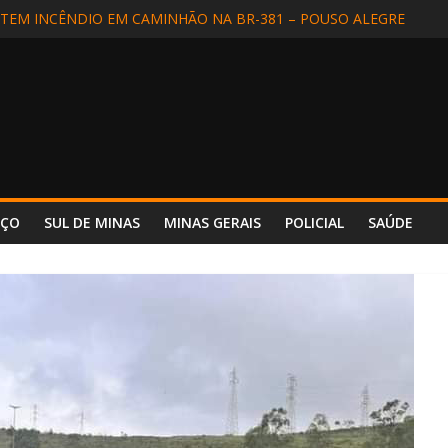
EM INCÊNDIO EM CAMINHÃO NA BR-381 – POUSO ALEGRE
DIDA EM SÃO LOURENÇO
ALIZADA EM APARECIDA (SP) E REENCONTRA A FAMÍLIA
DE MOTORISTA NA BR-354, EM POUSO ALTO
 INCÊNDIO REFORÇA SEGURANÇA E PREPARO NO HOSPITAL UNIM
NÇO
SUL DE MINAS
MINAS GERAIS
POLICIAL
SAÚDE