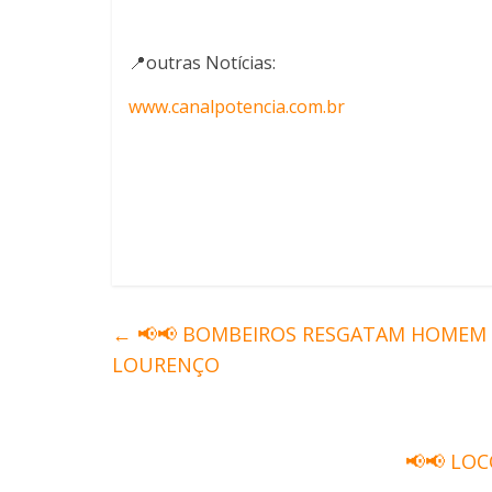
📍outras Notícias:
www.canalpotencia.com.br
←
📢📢 BOMBEIROS RESGATAM HOMEM 
LOURENÇO
📢📢 LO