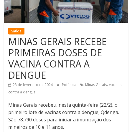
de
Minas
Saúde
MINAS GERAIS RECEBE
PRIMEIRAS DOSES DE
VACINA CONTRA A
DENGUE
,
23 de fevereiro de 2024
Potência
Minas Gerais
vacinas
contra a dengue
Minas Gerais recebeu, nesta quinta-feira (22/2), o
primeiro lote de vacinas contra a dengue, Qdenga.
São 78.790 doses para iniciar a imunização dos
mineiros de 10 e 11 anos.