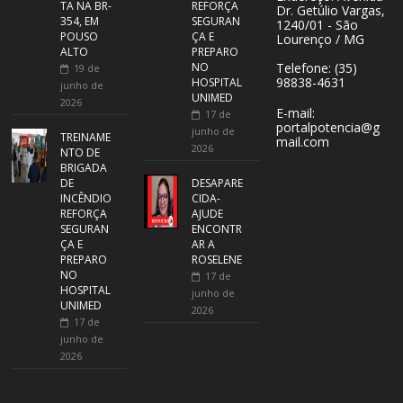
TA NA BR-
REFORÇA
Dr. Getúlio Vargas,
354, EM
SEGURAN
1240/01 - São
POUSO
ÇA E
Lourenço / MG
ALTO
PREPARO
NO
Telefone: (35)
19 de
98838-4631
HOSPITAL
junho de
UNIMED
2026
E-mail:
17 de
portalpotencia@g
junho de
TREINAME
mail.com
2026
NTO DE
BRIGADA
DE
DESAPARE
INCÊNDIO
CIDA-
REFORÇA
AJUDE
SEGURAN
ENCONTR
ÇA E
AR A
PREPARO
ROSELENE
NO
17 de
HOSPITAL
junho de
UNIMED
2026
17 de
junho de
2026