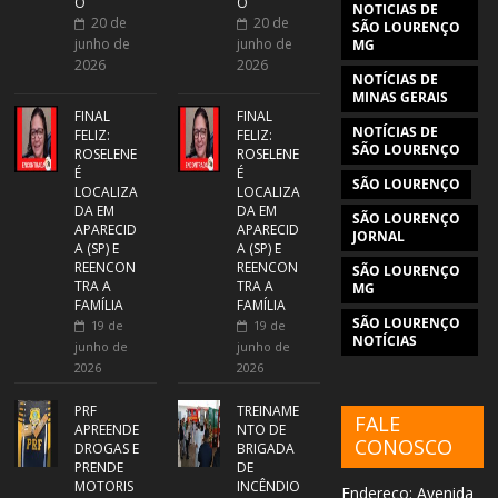
O
O
NOTICIAS DE
20 de
20 de
SÃO LOURENÇO
junho de
junho de
MG
2026
2026
NOTÍCIAS DE
MINAS GERAIS
FINAL
FINAL
NOTÍCIAS DE
FELIZ:
FELIZ:
SÃO LOURENÇO
ROSELENE
ROSELENE
É
É
SÃO LOURENÇO
LOCALIZA
LOCALIZA
DA EM
DA EM
SÃO LOURENÇO
APARECID
APARECID
JORNAL
A (SP) E
A (SP) E
REENCON
REENCON
SÃO LOURENÇO
TRA A
TRA A
MG
FAMÍLIA
FAMÍLIA
SÃO LOURENÇO
19 de
19 de
NOTÍCIAS
junho de
junho de
2026
2026
PRF
TREINAME
FALE
APREENDE
NTO DE
CONOSCO
DROGAS E
BRIGADA
PRENDE
DE
MOTORIS
INCÊNDIO
Endereço: Avenida