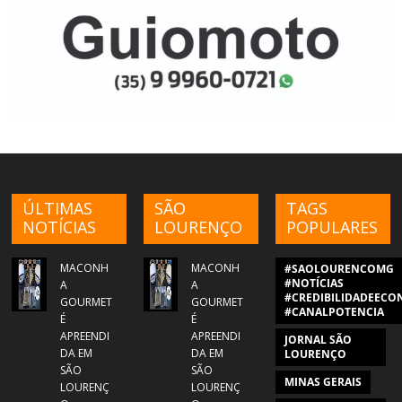
ÚLTIMAS
SÃO
TAGS
NOTÍCIAS
LOURENÇO
POPULARES
MACONH
MACONH
#SAOLOURENCOMG
#NOTÍCIAS
A
A
#CREDIBILIDADEECON
GOURMET
GOURMET
#CANALPOTENCIA
É
É
APREENDI
APREENDI
JORNAL SÃO
DA EM
DA EM
LOURENÇO
SÃO
SÃO
MINAS GERAIS
LOURENÇ
LOURENÇ