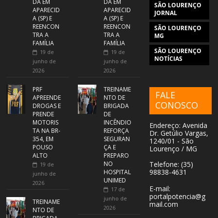
DA EM
DA EM
SÃO LOURENÇO
APARECID
APARECID
JORNAL
A (SP) E
A (SP) E
REENCON
REENCON
SÃO LOURENÇO
TRA A
TRA A
MG
FAMÍLIA
FAMÍLIA
SÃO LOURENÇO
19 de
19 de
NOTÍCIAS
junho de
junho de
2026
2026
PRF
TREINAME
FALE
APREENDE
NTO DE
CONOSCO
DROGAS E
BRIGADA
PRENDE
DE
MOTORIS
INCÊNDIO
Endereço: Avenida
TA NA BR-
REFORÇA
Dr. Getúlio Vargas,
354, EM
SEGURAN
1240/01 - São
POUSO
ÇA E
Lourenço / MG
ALTO
PREPARO
NO
Telefone: (35)
19 de
98838-4631
HOSPITAL
junho de
UNIMED
2026
E-mail:
17 de
portalpotencia@g
junho de
TREINAME
mail.com
2026
NTO DE