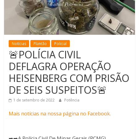
de
Minas
Notícias
Plantão
Policial
🚨POLÍCIA CIVIL
DEFLAGRA OPERAÇÃO
HEISENBERG COM PRISÃO
DE SEIS SUSPEITOS🚨
1 de setembro de 2022
Potência
Mais notícias na nossa página no Facebook.
➡️➡️A Polícia Civil De Minas Gerais (PCMG)