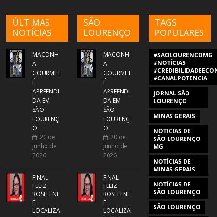
ÚLTIMAS
SÃO
TAGS
NOTÍCIAS
LOURENÇO
POPULARES
MACONH
MACONH
#SAOLOURENCOMG
#NOTÍCIAS
A
A
#CREDIBILIDADEECON
GOURMET
GOURMET
#CANALPOTENCIA
É
É
APREENDI
APREENDI
JORNAL SÃO
DA EM
DA EM
LOURENÇO
SÃO
SÃO
MINAS GERAIS
LOURENÇ
LOURENÇ
O
O
NOTICIAS DE
20 de
20 de
SÃO LOURENÇO
junho de
junho de
MG
2026
2026
NOTÍCIAS DE
MINAS GERAIS
FINAL
FINAL
NOTÍCIAS DE
FELIZ:
FELIZ:
SÃO LOURENÇO
ROSELENE
ROSELENE
É
É
SÃO LOURENÇO
LOCALIZA
LOCALIZA