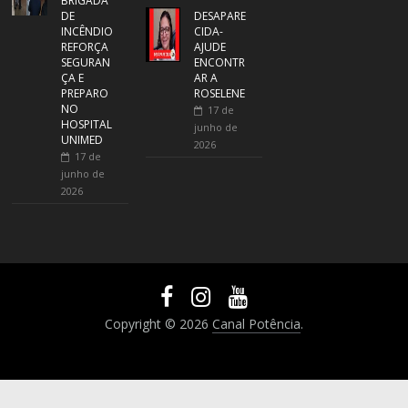
BRIGADA
DE
DESAPARE
INCÊNDIO
CIDA-
REFORÇA
AJUDE
SEGURAN
ENCONTR
ÇA E
AR A
PREPARO
ROSELENE
NO
17 de
HOSPITAL
junho de
UNIMED
2026
17 de
junho de
2026
Copyright © 2026
Canal Potência
.