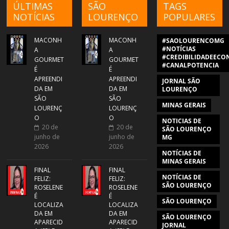
ÚLTIMAS
SÃO
TAGS
NOTÍCIAS
LOURENÇO
POPULARES
MACONH
MACONH
#SAOLOURENCOMG
#NOTÍCIAS
A
A
#CREDIBILIDADEECON
GOURMET
GOURMET
#CANALPOTENCIA
É
É
APREENDI
APREENDI
JORNAL SÃO
DA EM
DA EM
LOURENÇO
SÃO
SÃO
MINAS GERAIS
LOURENÇ
LOURENÇ
O
O
NOTICIAS DE
20 de
20 de
SÃO LOURENÇO
junho de
junho de
MG
2026
2026
NOTÍCIAS DE
MINAS GERAIS
FINAL
FINAL
NOTÍCIAS DE
FELIZ:
FELIZ:
SÃO LOURENÇO
ROSELENE
ROSELENE
É
É
SÃO LOURENÇO
LOCALIZA
LOCALIZA
DA EM
DA EM
SÃO LOURENÇO
APARECID
APARECID
JORNAL