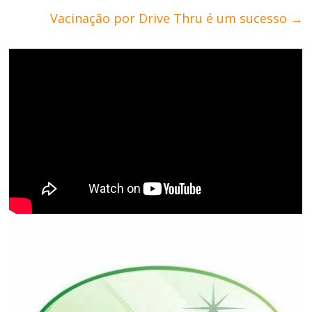
Vacinação por Drive Thru é um sucesso
→