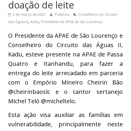
doação de leite
de
Minas
2 de março de 2021
Potência
Conselheiro do Circuito
,
,
das Águas II
Kadu
Presidente da APAE de São Lourenço
O Presidente da APAE de São Lourenço e
Conselheiro do Circuito das Águas II,
Kadu, esteve presente na APAE de Passa
Quatro e Itanhandu, para fazer a
entrega do leite arrecadado em parceria
com o Empório Mineiro Cheirin Bão
@cheirinbaoslc e o cantor sertanejo
Michel Teló @micheltelo.
Esta ação visa auxiliar as famílias em
vulnerabilidade, principalmente neste