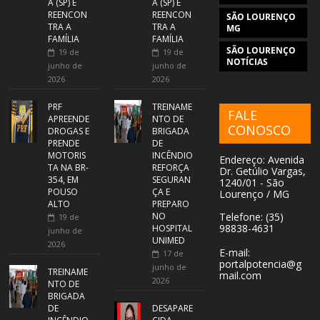
A (SP) E
A (SP) E
REENCON
REENCON
SÃO LOURENÇO
TRA A
TRA A
MG
FAMÍLIA
FAMÍLIA
SÃO LOURENÇO
19 de
19 de
NOTÍCIAS
junho de
junho de
2026
2026
PRF
TREINAME
FALE
APREENDE
NTO DE
CONOSCO
DROGAS E
BRIGADA
PRENDE
DE
MOTORIS
INCÊNDIO
Endereço: Avenida
TA NA BR-
REFORÇA
Dr. Getúlio Vargas,
354, EM
SEGURAN
1240/01 - São
POUSO
ÇA E
Lourenço / MG
ALTO
PREPARO
NO
Telefone: (35)
19 de
98838-4631
HOSPITAL
junho de
UNIMED
2026
E-mail:
17 de
portalpotencia@g
junho de
TREINAME
mail.com
2026
NTO DE
BRIGADA
DE
DESAPARE