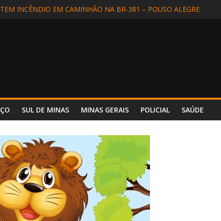
EM INCÊNDIO EM CAMINHÃO NA BR-381 – POUSO ALEGRE
DIDA EM SÃO LOURENÇO
ALIZADA EM APARECIDA (SP) E REENCONTRA A FAMÍLIA
DE MOTORISTA NA BR-354, EM POUSO ALTO
 INCÊNDIO REFORÇA SEGURANÇA E PREPARO NO HOSPITAL UNIM
NÇO
SUL DE MINAS
MINAS GERAIS
POLICIAL
SAÚDE