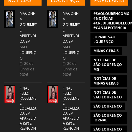
MACONH
MACONH
#SAOLOURENCOMG
#NOTÍCIAS
A
A
#CREDIBILIDADEECON
GOURMET
GOURMET
#CANALPOTENCIA
É
É
APREENDI
APREENDI
JORNAL SÃO
DA EM
DA EM
LOURENÇO
SÃO
SÃO
MINAS GERAIS
LOURENÇ
LOURENÇ
O
O
NOTICIAS DE
20 de
20 de
SÃO LOURENÇO
junho de
junho de
MG
2026
2026
NOTÍCIAS DE
MINAS GERAIS
FINAL
FINAL
NOTÍCIAS DE
FELIZ:
FELIZ:
SÃO LOURENÇO
ROSELENE
ROSELENE
É
É
SÃO LOURENÇO
LOCALIZA
LOCALIZA
DA EM
DA EM
SÃO LOURENÇO
APARECID
APARECID
JORNAL
A (SP) E
A (SP) E
REENCON
REENCON
SÃO LOURENÇO