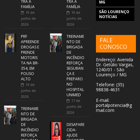
TRA A
TRA A
MG
FAMÍLIA
FAMÍLIA
SÃO LOURENÇO
19 de
19 de
NOTÍCIAS
junho de
junho de
2026
2026
PRF
TREINAME
FALE
APREENDE
NTO DE
CONOSCO
DROGAS E
BRIGADA
PRENDE
DE
MOTORIS
INCÊNDIO
Endereço: Avenida
TA NA BR-
REFORÇA
Dr. Getúlio Vargas,
354, EM
SEGURAN
1240/01 - São
POUSO
ÇA E
Lourenço / MG
ALTO
PREPARO
NO
Telefone: (35)
19 de
98838-4631
HOSPITAL
junho de
UNIMED
2026
E-mail:
17 de
portalpotencia@g
junho de
TREINAME
mail.com
2026
NTO DE
BRIGADA
DE
DESAPARE
INCÊNDIO
CIDA-
REFORÇA
AJUDE