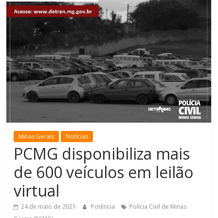
de
Minas
Minas Gerais
Notícias
PCMG disponibiliza mais
de 600 veículos em leilão
virtual
24 de maio de 2021
Potência
Polícia Civil de Minas