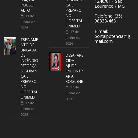
1240/01 - São
POUSO
ÇA E
Lourenço / MG
ALTO
PREPARO
NO
Telefone: (35)
19 de
98838-4631
HOSPITAL
junho de
UNIMED
2026
E-mail:
17 de
portalpotencia@g
junho de
TREINAME
mail.com
2026
NTO DE
BRIGADA
DE
DESAPARE
INCÊNDIO
CIDA-
REFORÇA
AJUDE
SEGURAN
ENCONTR
ÇA E
AR A
PREPARO
ROSELENE
NO
17 de
HOSPITAL
junho de
UNIMED
2026
17 de
junho de
2026