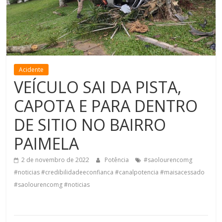
de
Minas
Acidente
VEÍCULO SAI DA PISTA,
CAPOTA E PARA DENTRO
DE SITIO NO BAIRRO
PAIMELA
2 de novembro de 2022
Potência
#saolourencomg
#noticias #credibilidadeeconfianca #canalpotencia #maisacessado
#saolourencomg #noticias