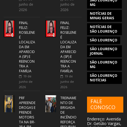
SÃO LOURENÇO
junho de
junho de
MG
2026
2026
NOTÍCIAS DE
MINAS GERAIS
FINAL
FINAL
NOTÍCIAS DE
FELIZ:
FELIZ:
SÃO LOURENÇO
ROSELENE
ROSELENE
É
É
SÃO LOURENÇO
LOCALIZA
LOCALIZA
DA EM
DA EM
SÃO LOURENÇO
APARECID
APARECID
JORNAL
A (SP) E
A (SP) E
REENCON
REENCON
SÃO LOURENÇO
TRA A
TRA A
MG
FAMÍLIA
FAMÍLIA
SÃO LOURENÇO
19 de
19 de
NOTÍCIAS
junho de
junho de
2026
2026
PRF
TREINAME
FALE
APREENDE
NTO DE
CONOSCO
DROGAS E
BRIGADA
PRENDE
DE
MOTORIS
INCÊNDIO
Endereço: Avenida
TA NA BR-
REFORÇA
Dr. Getúlio Vargas,
354, EM
SEGURAN