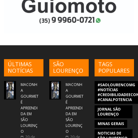
ÚLTIMAS
SÃO
TAGS
NOTÍCIAS
LOURENÇO
POPULARES
MACONH
MACONH
#SAOLOURENCOMG
#NOTÍCIAS
A
A
#CREDIBILIDADEECON
GOURMET
GOURMET
#CANALPOTENCIA
É
É
APREENDI
APREENDI
JORNAL SÃO
DA EM
DA EM
LOURENÇO
SÃO
SÃO
MINAS GERAIS
LOURENÇ
LOURENÇ
O
O
NOTICIAS DE
20 de
20 de