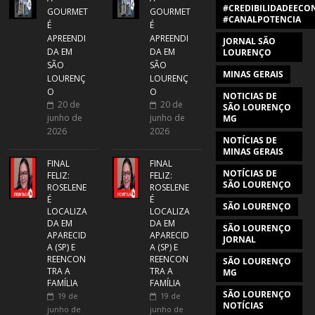
#CREDIBILIDADEECON
GOURMET
GOURMET
#CANALPOTENCIA
É
É
APREENDI
APREENDI
JORNAL SÃO
DA EM
DA EM
LOURENÇO
SÃO
SÃO
MINAS GERAIS
LOURENÇ
LOURENÇ
O
O
NOTICIAS DE
20 de
20 de
SÃO LOURENÇO
junho de
junho de
MG
2026
2026
NOTÍCIAS DE
MINAS GERAIS
FINAL
FINAL
NOTÍCIAS DE
FELIZ:
FELIZ:
SÃO LOURENÇO
ROSELENE
ROSELENE
É
É
SÃO LOURENÇO
LOCALIZA
LOCALIZA
DA EM
DA EM
SÃO LOURENÇO
APARECID
APARECID
JORNAL
A (SP) E
A (SP) E
REENCON
REENCON
SÃO LOURENÇO
TRA A
TRA A
MG
FAMÍLIA
FAMÍLIA
SÃO LOURENÇO
19 de
19 de
NOTÍCIAS
junho de
junho de