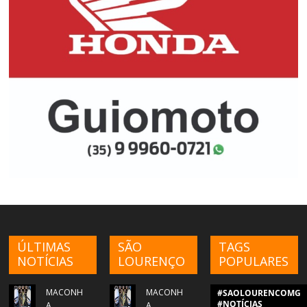
ÚLTIMAS
SÃO
TAGS
NOTÍCIAS
LOURENÇO
POPULARES
MACONH
MACONH
#SAOLOURENCOMG
#NOTÍCIAS
A
A