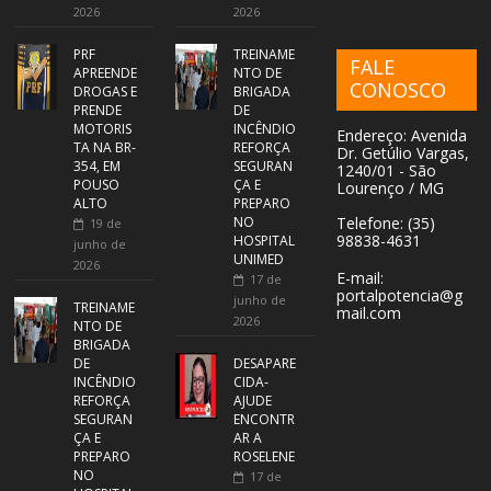
2026
2026
PRF
TREINAME
FALE
APREENDE
NTO DE
CONOSCO
DROGAS E
BRIGADA
PRENDE
DE
MOTORIS
INCÊNDIO
Endereço: Avenida
TA NA BR-
REFORÇA
Dr. Getúlio Vargas,
354, EM
SEGURAN
1240/01 - São
POUSO
ÇA E
Lourenço / MG
ALTO
PREPARO
NO
Telefone: (35)
19 de
98838-4631
HOSPITAL
junho de
UNIMED
2026
E-mail:
17 de
portalpotencia@g
junho de
TREINAME
mail.com
2026
NTO DE
BRIGADA
DE
DESAPARE
INCÊNDIO
CIDA-
REFORÇA
AJUDE
SEGURAN
ENCONTR
ÇA E
AR A
PREPARO
ROSELENE
NO
17 de