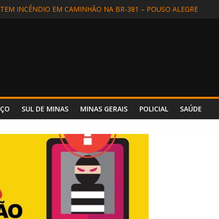
EM INCÊNDIO EM CAMINHÃO NA BR-381 – POUSO ALEGRE
DIDA EM SÃO LOURENÇO
ALIZADA EM APARECIDA (SP) E REENCONTRA A FAMÍLIA
DE MOTORISTA NA BR-354, EM POUSO ALTO
 INCÊNDIO REFORÇA SEGURANÇA E PREPARO NO HOSPITAL UNIM
NÇO
SUL DE MINAS
MINAS GERAIS
POLICIAL
SAÚDE