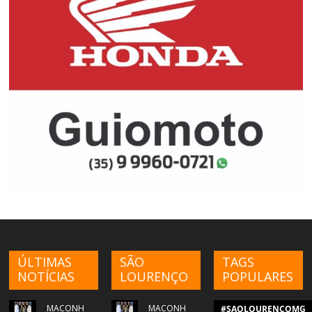
ÚLTIMAS
SÃO
TAGS
NOTÍCIAS
LOURENÇO
POPULARES
MACONH
MACONH
#SAOLOURENCOMG