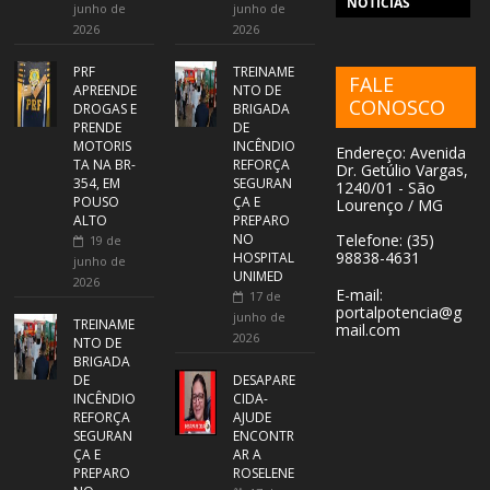
NOTÍCIAS
junho de
junho de
2026
2026
PRF
TREINAME
FALE
APREENDE
NTO DE
CONOSCO
DROGAS E
BRIGADA
PRENDE
DE
MOTORIS
INCÊNDIO
Endereço: Avenida
TA NA BR-
REFORÇA
Dr. Getúlio Vargas,
354, EM
SEGURAN
1240/01 - São
POUSO
ÇA E
Lourenço / MG
ALTO
PREPARO
NO
Telefone: (35)
19 de
98838-4631
HOSPITAL
junho de
UNIMED
2026
E-mail:
17 de
portalpotencia@g
junho de
TREINAME
mail.com
2026
NTO DE
BRIGADA
DE
DESAPARE
INCÊNDIO
CIDA-
REFORÇA
AJUDE
SEGURAN
ENCONTR
ÇA E
AR A
PREPARO
ROSELENE