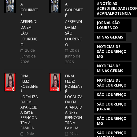
#NOTÍCIAS
A
A
#CREDIBILIDADEECON
GOURMET
GOURMET
#CANALPOTENCIA
É
É
APREENDI
APREENDI
JORNAL SÃO
DA EM
DA EM
LOURENÇO
SÃO
SÃO
MINAS GERAIS
LOURENÇ
LOURENÇ
O
O
NOTICIAS DE
20 de
20 de
SÃO LOURENÇO
junho de
junho de
MG
2026
2026
NOTÍCIAS DE
MINAS GERAIS
FINAL
FINAL
NOTÍCIAS DE
FELIZ:
FELIZ:
SÃO LOURENÇO
ROSELENE
ROSELENE
É
É
SÃO LOURENÇO
LOCALIZA
LOCALIZA
DA EM
DA EM
SÃO LOURENÇO
APARECID
APARECID
JORNAL
A (SP) E
A (SP) E
REENCON
REENCON
SÃO LOURENÇO
TRA A
TRA A
MG
FAMÍLIA
FAMÍLIA
SÃO LOURENÇO
19 de
19 de