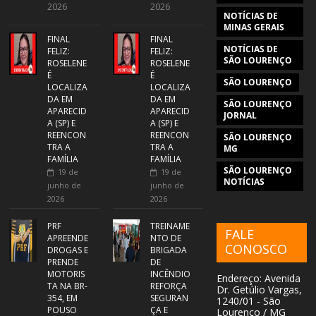
2026
2026
NOTÍCIAS DE
MINAS GERAIS
FINAL
FINAL
NOTÍCIAS DE
FELIZ:
FELIZ:
SÃO LOURENÇO
ROSELENE
ROSELENE
É
É
SÃO LOURENÇO
LOCALIZA
LOCALIZA
DA EM
DA EM
SÃO LOURENÇO
APARECID
APARECID
JORNAL
A (SP) E
A (SP) E
REENCON
REENCON
SÃO LOURENÇO
TRA A
TRA A
MG
FAMÍLIA
FAMÍLIA
SÃO LOURENÇO
19 de
19 de
NOTÍCIAS
junho de
junho de
2026
2026
PRF
TREINAME
FALE
APREENDE
NTO DE
CONOSCO
DROGAS E
BRIGADA
PRENDE
DE
MOTORIS
INCÊNDIO
Endereço: Avenida
TA NA BR-
REFORÇA
Dr. Getúlio Vargas,
354, EM
SEGURAN
1240/01 - São
POUSO
ÇA E
Lourenço / MG