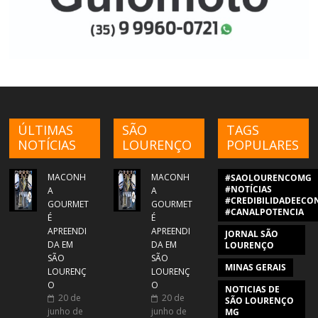
ÚLTIMAS
SÃO
TAGS
NOTÍCIAS
LOURENÇO
POPULARES
MACONH
MACONH
#SAOLOURENCOMG
#NOTÍCIAS
A
A
#CREDIBILIDADEECON
GOURMET
GOURMET
#CANALPOTENCIA
É
É
APREENDI
APREENDI
JORNAL SÃO
DA EM
DA EM
LOURENÇO
SÃO
SÃO
MINAS GERAIS
LOURENÇ
LOURENÇ
O
O
NOTICIAS DE
20 de
20 de
SÃO LOURENÇO
junho de
junho de
MG