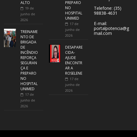
ALTO
PREPARO
NO
Telefone: (35)
19 de
98838-4631
HOSPITAL
junho de
UNIMED
2026
E-mail:
17 de
portalpotencia@g
junho de
TREINAME
mail.com
2026
NTO DE
BRIGADA
DE
DESAPARE
INCÊNDIO
CIDA-
REFORÇA
AJUDE
SEGURAN
ENCONTR
ÇA E
AR A
PREPARO
ROSELENE
NO
17 de
HOSPITAL
junho de
UNIMED
2026
17 de
junho de
2026