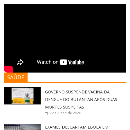
SAÚDE
GOVERNO SUSPENDE VACINA DA
DENGUE DO BUTANTAN APÓS DUAS
MORTES SUSPEITAS
9 de junho de 2026
EXAMES DESCARTAM EBOLA EM