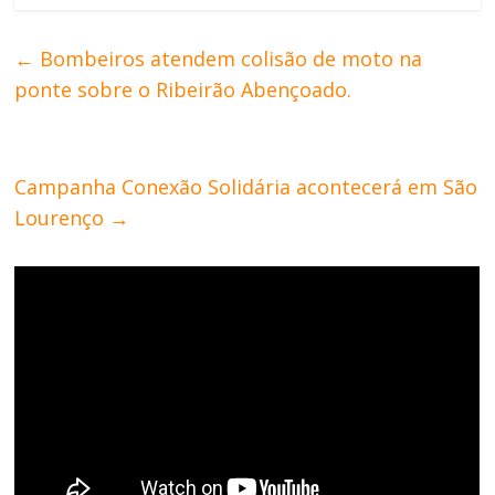
←
Bombeiros atendem colisão de moto na
ponte sobre o Ribeirão Abençoado.
Campanha Conexão Solidária acontecerá em São
Lourenço
→