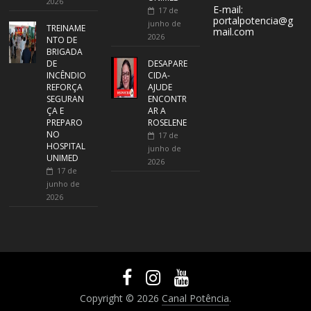
2026
E-mail:
17 de
portalpotencia@g
junho de
TREINAME
mail.com
2026
NTO DE
BRIGADA
DE
DESAPARE
INCÊNDIO
CIDA-
REFORÇA
AJUDE
SEGURAN
ENCONTR
ÇA E
AR A
PREPARO
ROSELENE
NO
17 de
HOSPITAL
junho de
UNIMED
2026
17 de
junho de
2026
Copyright © 2026
Canal Potência
.