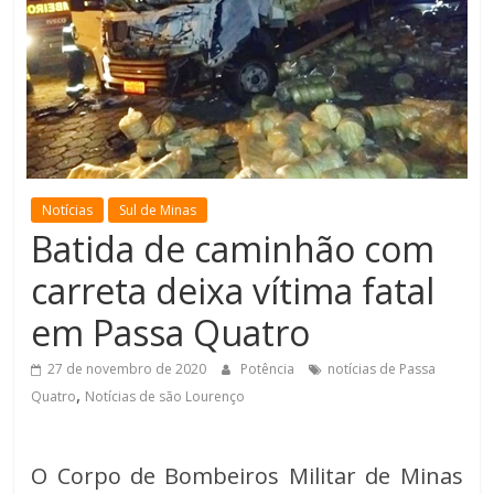
de
Minas
Notícias
Sul de Minas
Batida de caminhão com
carreta deixa vítima fatal
em Passa Quatro
27 de novembro de 2020
Potência
notícias de Passa
,
Quatro
Notícias de são Lourenço
O Corpo de Bombeiros Militar de Minas 