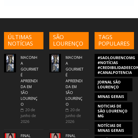
ÚLTIMAS
SÃO
TAGS
NOTÍCIAS
LOURENÇO
POPULARES
MACONH
MACONH
#SAOLOURENCOMG
#NOTÍCIAS
A
A
#CREDIBILIDADEECON
GOURMET
GOURMET
#CANALPOTENCIA
É
É
APREENDI
APREENDI
JORNAL SÃO
DA EM
DA EM
LOURENÇO
SÃO
SÃO
MINAS GERAIS
LOURENÇ
LOURENÇ
O
O
NOTICIAS DE
20 de
20 de
SÃO LOURENÇO
junho de
junho de
MG
2026
2026
NOTÍCIAS DE
MINAS GERAIS
FINAL
FINAL