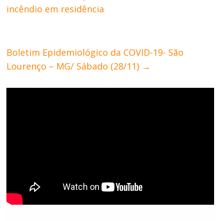
incêndio em residência
Boletim Epidemiológico da COVID-19- São
Lourenço – MG/ Sábado (28/11)
→