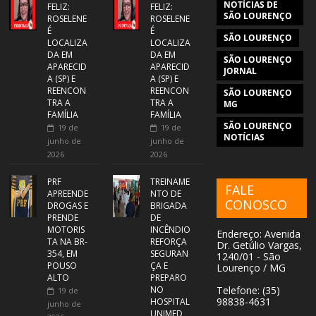
NOTÍCIAS DE
FELIZ:
FELIZ:
SÃO LOURENÇO
ROSELENE
ROSELENE
É
É
SÃO LOURENÇO
LOCALIZA
LOCALIZA
DA EM
DA EM
SÃO LOURENÇO
APARECID
APARECID
JORNAL
A (SP) E
A (SP) E
REENCON
REENCON
SÃO LOURENÇO
TRA A
TRA A
MG
FAMÍLIA
FAMÍLIA
SÃO LOURENÇO
19 de
19 de
NOTÍCIAS
junho de
junho de
2026
2026
PRF
TREINAME
FALE
APREENDE
NTO DE
CONOSCO
DROGAS E
BRIGADA
PRENDE
DE
MOTORIS
INCÊNDIO
Endereço: Avenida
TA NA BR-
REFORÇA
Dr. Getúlio Vargas,
354, EM
SEGURAN
1240/01 - São
POUSO
ÇA E
Lourenço / MG
ALTO
PREPARO
NO
Telefone: (35)
19 de
98838-4631
HOSPITAL
junho de
UNIMED