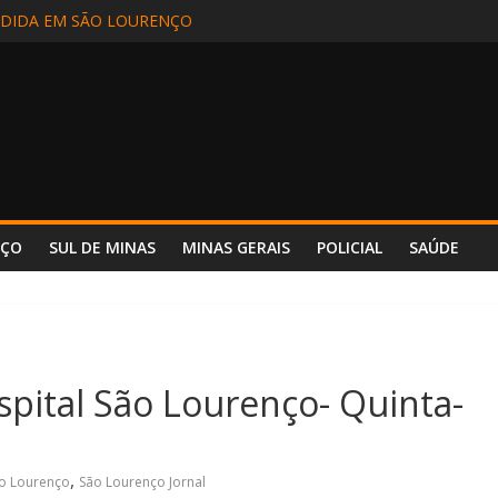
EM INCÊNDIO EM CAMINHÃO NA BR-381 – POUSO ALEGRE
DIDA EM SÃO LOURENÇO
ALIZADA EM APARECIDA (SP) E REENCONTRA A FAMÍLIA
DE MOTORISTA NA BR-354, EM POUSO ALTO
 INCÊNDIO REFORÇA SEGURANÇA E PREPARO NO HOSPITAL UNIM
NÇO
SUL DE MINAS
MINAS GERAIS
POLICIAL
SAÚDE
pital São Lourenço- Quinta-
,
ão Lourenço
São Lourenço Jornal