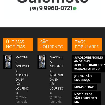
ÚLTIMAS
SÃO
TAGS
NOTÍCIAS
LOURENÇO
POPULARES
MACONH
MACONH
#SAOLOURENCOMG
#NOTÍCIAS
A
A
#CREDIBILIDADEECON
GOURMET
GOURMET
#CANALPOTENCIA
É
É
APREENDI
APREENDI
JORNAL SÃO
DA EM
DA EM
LOURENÇO
SÃO
SÃO
MINAS GERAIS
LOURENÇ
LOURENÇ
O
O
NOTICIAS DE
20 de
20 de
SÃO LOURENÇO
junho de
junho de
MG