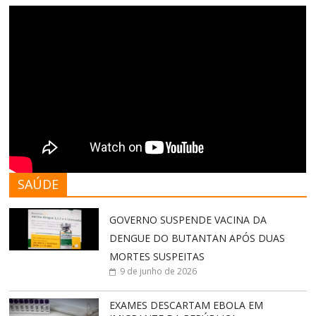
SAÚDE
GOVERNO SUSPENDE VACINA DA
DENGUE DO BUTANTAN APÓS DUAS
MORTES SUSPEITAS
9 de junho de 2026
EXAMES DESCARTAM EBOLA EM