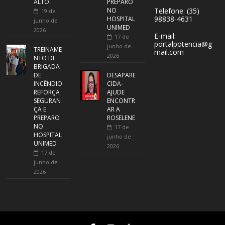
ALTO
PREPARO
NO
Telefone: (35)
19 de
98838-4631
HOSPITAL
junho de
UNIMED
2026
E-mail:
17 de
portalpotencia@g
junho de
TREINAME
mail.com
2026
NTO DE
BRIGADA
DE
DESAPARE
INCÊNDIO
CIDA-
REFORÇA
AJUDE
SEGURAN
ENCONTR
ÇA E
AR A
PREPARO
ROSELENE
NO
17 de
HOSPITAL
junho de
UNIMED
2026
17 de
junho de
2026