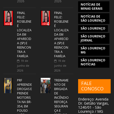
2026
2026
NOTÍCIAS DE
MINAS GERAIS
FINAL
FINAL
NOTÍCIAS DE
FELIZ:
FELIZ:
SÃO LOURENÇO
ROSELENE
ROSELENE
É
É
SÃO LOURENÇO
LOCALIZA
LOCALIZA
DA EM
DA EM
SÃO LOURENÇO
APARECID
APARECID
JORNAL
A (SP) E
A (SP) E
REENCON
REENCON
SÃO LOURENÇO
TRA A
TRA A
MG
FAMÍLIA
FAMÍLIA
SÃO LOURENÇO
19 de
19 de
NOTÍCIAS
junho de
junho de
2026
2026
PRF
TREINAME
FALE
APREENDE
NTO DE
CONOSCO
DROGAS E
BRIGADA
PRENDE
DE
MOTORIS
INCÊNDIO
Endereço: Avenida
TA NA BR-
REFORÇA
Dr. Getúlio Vargas,
354, EM
SEGURAN
1240/01 - São
POUSO
ÇA E
Lourenço / MG