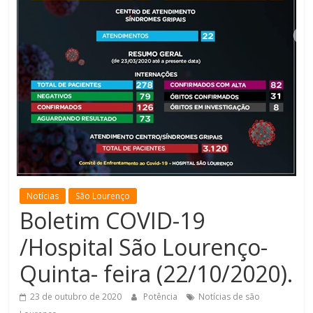
de
Minas
Notícias
São Lourenço
Boletim COVID-19
/Hospital São Lourenço-
Quinta- feira (22/10/2020).
23 de outubro de 2020
Potência
Notícias de são