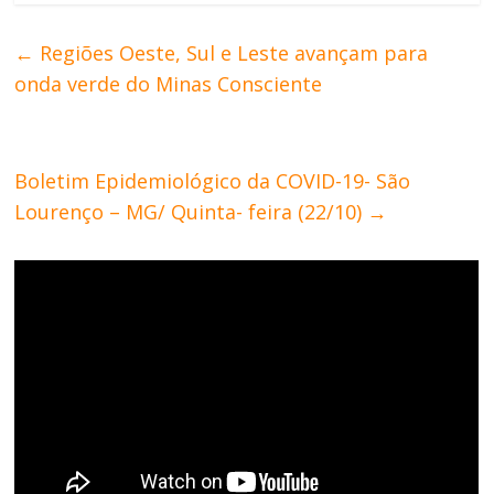
←
Regiões Oeste, Sul e Leste avançam para
onda verde do Minas Consciente
Boletim Epidemiológico da COVID-19- São
Lourenço – MG/ Quinta- feira (22/10)
→