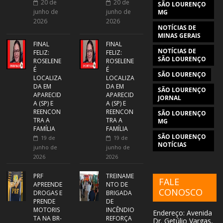
20 de
20 de
SÃO LOURENÇO
junho de
junho de
MG
2026
2026
NOTÍCIAS DE
MINAS GERAIS
FINAL
FINAL
NOTÍCIAS DE
FELIZ:
FELIZ:
SÃO LOURENÇO
ROSELENE
ROSELENE
É
É
SÃO LOURENÇO
LOCALIZA
LOCALIZA
DA EM
DA EM
SÃO LOURENÇO
APARECID
APARECID
JORNAL
A (SP) E
A (SP) E
REENCON
REENCON
SÃO LOURENÇO
TRA A
TRA A
MG
FAMÍLIA
FAMÍLIA
SÃO LOURENÇO
19 de
19 de
NOTÍCIAS
junho de
junho de
2026
2026
PRF
TREINAME
FALE
APREENDE
NTO DE
CONOSCO
DROGAS E
BRIGADA
PRENDE
DE
MOTORIS
INCÊNDIO
Endereço: Avenida
TA NA BR-
REFORÇA
Dr. Getúlio Vargas,