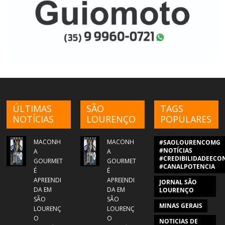
ÚLTIMAS
SÃO
TAGS
NOTÍCIAS
LOURENÇO
POPULARES
MACONH
MACONH
#SAOLOURENCOMG
#NOTÍCIAS
A
A
#CREDIBILIDADEECON
GOURMET
GOURMET
#CANALPOTENCIA
É
É
APREENDI
APREENDI
JORNAL SÃO
DA EM
DA EM
LOURENÇO
SÃO
SÃO
MINAS GERAIS
LOURENÇ
LOURENÇ
O
O
NOTICIAS DE