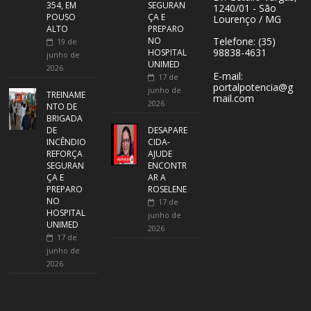
354, EM
SEGURAN
1240/01 - São
POUSO
ÇA E
Lourenço / MG
ALTO
PREPARO
NO
Telefone: (35)
19 de
98838-4631
HOSPITAL
junho de
UNIMED
2026
E-mail:
17 de
portalpotencia@g
junho de
TREINAME
mail.com
2026
NTO DE
BRIGADA
DE
DESAPARE
INCÊNDIO
CIDA-
REFORÇA
AJUDE
SEGURAN
ENCONTR
ÇA E
AR A
PREPARO
ROSELENE
NO
17 de
HOSPITAL
junho de
UNIMED
2026
17 de
junho de
2026