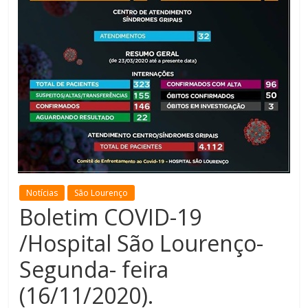
de
Minas
Notícias
São Lourenço
Boletim COVID-19
/Hospital São Lourenço-
Segunda- feira
(16/11/2020).