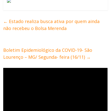
←
Estado realiza busca ativa por quem ainda
não recebeu o Bolsa Merenda
Boletim Epidemiológico da COVID-19- São
Lourenço – MG/ Segunda- feira (16/11)
→