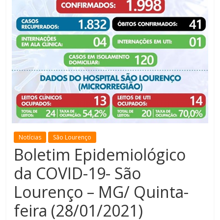
de
Minas
Notícias
São Lourenço
Boletim Epidemiológico
da COVID-19- São
Lourenço – MG/ Quinta-
feira (28/01/2021)