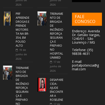
junho de
junho de
2026
2026
PRF
TREINAME
FALE
APREENDE
NTO DE
CONOSCO
DROGAS E
BRIGADA
PRENDE
DE
MOTORIS
INCÊNDIO
Endereço: Avenida
TA NA BR-
REFORÇA
Dr. Getúlio Vargas,
354, EM
SEGURAN
1240/01 - São
POUSO
ÇA E
Lourenço / MG
ALTO
PREPARO
NO
Telefone: (35)
19 de
98838-4631
HOSPITAL
junho de
UNIMED
2026
E-mail:
17 de
portalpotencia@g
junho de
TREINAME
mail.com
2026
NTO DE
BRIGADA
DE
DESAPARE
INCÊNDIO
CIDA-
REFORÇA
AJUDE
SEGURAN
ENCONTR
ÇA E
AR A
PREPARO
ROSELENE
NO
17 de