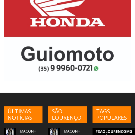
ÚLTIMAS
SÃO
TAGS
NOTÍCIAS
LOURENÇO
POPULARES
MACONH
MACONH
#SAOLOURENCOMG