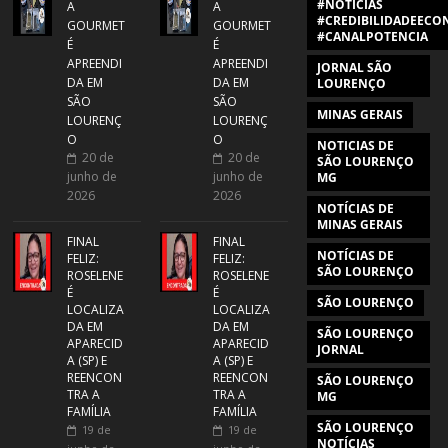
#NOTÍCIAS
A
A
#CREDIBILIDADEECON
GOURMET
GOURMET
#CANALPOTENCIA
É
É
APREENDI
APREENDI
JORNAL SÃO
DA EM
DA EM
LOURENÇO
SÃO
SÃO
MINAS GERAIS
LOURENÇ
LOURENÇ
O
O
NOTICIAS DE
20 de
20 de
SÃO LOURENÇO
junho de
junho de
MG
2026
2026
NOTÍCIAS DE
MINAS GERAIS
FINAL
FINAL
NOTÍCIAS DE
FELIZ:
FELIZ:
SÃO LOURENÇO
ROSELENE
ROSELENE
É
É
SÃO LOURENÇO
LOCALIZA
LOCALIZA
DA EM
DA EM
SÃO LOURENÇO
APARECID
APARECID
JORNAL
A (SP) E
A (SP) E
REENCON
REENCON
SÃO LOURENÇO
TRA A
TRA A
MG
FAMÍLIA
FAMÍLIA
SÃO LOURENÇO
19 de
19 de
NOTÍCIAS