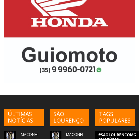
ÚLTIMAS
SÃO
TAGS
NOTÍCIAS
LOURENÇO
POPULARES
MACONH
MACONH
#SAOLOURENCOMG