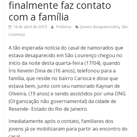
finalmente faz contato
de
Minas
com a família
,
18 de abril de 2019
Potência
Jovens desaparecidos
São
Lourenço
A tão esperada notícia do casal de namorados que
estava desaparecido em São Lourenço chegou no
início da noite desta quarta-feira (17/04), quando
Íris Kevelin Dina de (16 anos), telefonou para a
família, que reside no bairro Carioca e disse que
estava bem, junto com seu namorado Kaynan de
Oliveira, (19 anos) e sendo assistidos por uma ONG
(Organização não governamental) da cidade de
Resende- Estado do Rio de Janeiro.
Imediatamente após o contato, familiares dos
jovens já se mobilizaram para partir ao encontro do
casal.