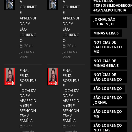
#NOTÍCIAS
A
A
#CREDIBILIDADEECON
GOURMET
GOURMET
#CANALPOTENCIA
É
É
APREENDI
APREENDI
JORNAL SÃO
DA EM
DA EM
LOURENÇO
SÃO
SÃO
MINAS GERAIS
LOURENÇ
LOURENÇ
O
O
NOTICIAS DE
20 de
20 de
SÃO LOURENÇO
junho de
junho de
MG
2026
2026
NOTÍCIAS DE
MINAS GERAIS
FINAL
FINAL
NOTÍCIAS DE
FELIZ:
FELIZ:
SÃO LOURENÇO
ROSELENE
ROSELENE
É
É
SÃO LOURENÇO
LOCALIZA
LOCALIZA
DA EM
DA EM
SÃO LOURENÇO
APARECID
APARECID
JORNAL
A (SP) E
A (SP) E
REENCON
REENCON
SÃO LOURENÇO
TRA A
TRA A
MG
FAMÍLIA
FAMÍLIA
SÃO LOURENÇO
19 de
19 de
NOTÍCIAS
junho de
junho de