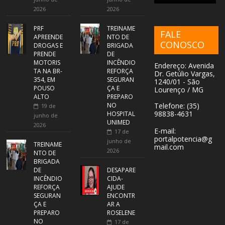
2026
2026
PRF
TREINAME
FALE
APREENDE
NTO DE
CONOSCO
DROGAS E
BRIGADA
PRENDE
DE
MOTORIS
INCÊNDIO
Endereço: Avenida
TA NA BR-
REFORÇA
Dr. Getúlio Vargas,
354, EM
SEGURAN
1240/01 - São
POUSO
ÇA E
Lourenço / MG
ALTO
PREPARO
NO
Telefone: (35)
19 de
98838-4631
HOSPITAL
junho de
UNIMED
2026
E-mail:
17 de
portalpotencia@g
junho de
TREINAME
mail.com
2026
NTO DE
BRIGADA
DE
DESAPARE
INCÊNDIO
CIDA-
REFORÇA
AJUDE
SEGURAN
ENCONTR
ÇA E
AR A
PREPARO
ROSELENE
NO
17 de