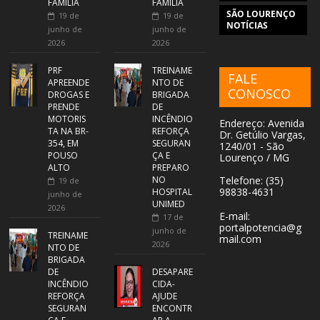
FAMÍLIA
FAMÍLIA
SÃO LOURENÇO
19 de
19 de
NOTÍCIAS
junho de
junho de
2026
2026
PRF
TREINAME
FALE
APREENDE
NTO DE
CONOSCO
DROGAS E
BRIGADA
PRENDE
DE
MOTORIS
INCÊNDIO
Endereço: Avenida
TA NA BR-
REFORÇA
Dr. Getúlio Vargas,
354, EM
SEGURAN
1240/01 - São
POUSO
ÇA E
Lourenço / MG
ALTO
PREPARO
NO
Telefone: (35)
19 de
98838-4631
HOSPITAL
junho de
UNIMED
2026
E-mail:
17 de
portalpotencia@g
junho de
TREINAME
mail.com
2026
NTO DE
BRIGADA
DE
DESAPARE
INCÊNDIO
CIDA-
REFORÇA
AJUDE
SEGURAN
ENCONTR