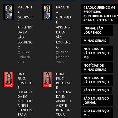
MACONH
MACONH
#SAOLOURENCOMG
#NOTÍCIAS
A
A
#CREDIBILIDADEECON
GOURMET
GOURMET
#CANALPOTENCIA
É
É
APREENDI
APREENDI
JORNAL SÃO
DA EM
DA EM
LOURENÇO
SÃO
SÃO
MINAS GERAIS
LOURENÇ
LOURENÇ
O
O
NOTICIAS DE
20 de
20 de
SÃO LOURENÇO
junho de
junho de
MG
2026
2026
NOTÍCIAS DE
MINAS GERAIS
FINAL
FINAL
NOTÍCIAS DE
FELIZ:
FELIZ:
SÃO LOURENÇO
ROSELENE
ROSELENE
É
É
SÃO LOURENÇO
LOCALIZA
LOCALIZA
DA EM
DA EM
SÃO LOURENÇO
APARECID
APARECID
JORNAL
A (SP) E
A (SP) E
REENCON
REENCON
SÃO LOURENÇO
TRA A
TRA A
MG