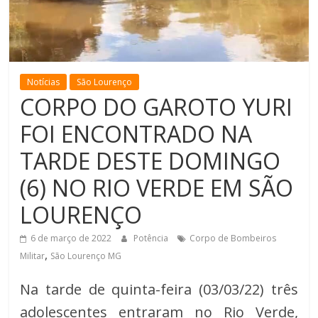
de
Minas
Notícias
São Lourenço
CORPO DO GAROTO YURI
FOI ENCONTRADO NA
TARDE DESTE DOMINGO
(6) NO RIO VERDE EM SÃO
LOURENÇO
6 de março de 2022
Potência
Corpo de Bombeiros
,
Militar
São Lourenço MG
Na tarde de quinta-feira (03/03/22) três
adolescentes entraram no Rio Verde,