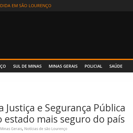
EM INCÊNDIO EM CAMINHÃO NA BR-381 – POUSO ALEGRE
DIDA EM SÃO LOURENÇO
ALIZADA EM APARECIDA (SP) E REENCONTRA A FAMÍLIA
DE MOTORISTA NA BR-354, EM POUSO ALTO
 INCÊNDIO REFORÇA SEGURANÇA E PREPARO NO HOSPITAL UNIM
NÇO
SUL DE MINAS
MINAS GERAIS
POLICIAL
SAÚDE
a Justiça e Segurança Pública
 estado mais seguro do país
,
 Minas Gerais
Notícias de são Lourenço