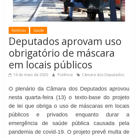
de
Minas
Notícias
Saúde
Deputados aprovam uso
obrigatório de máscara
em locais públicos
19 de maio de 2020
Potência
Câmara dos Deputados
O plenário da Câmara dos Deputados aprovou
nesta quarta-feira (13) o texto-base do projeto
de lei que obriga o uso de máscaras em locais
públicos e privados enquanto durar a
emergência de saúde pública causada pela
pandemia de covid-19. O projeto prevê multa de