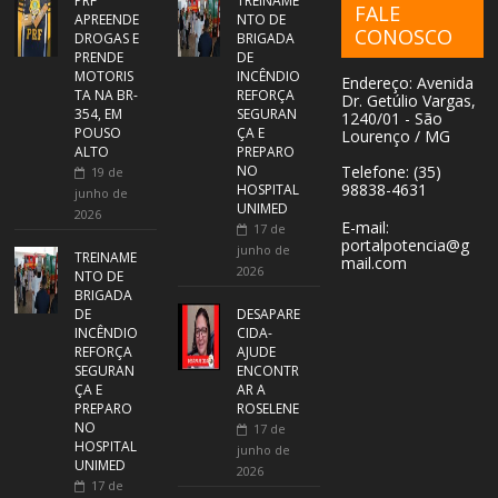
PRF
TREINAME
FALE
APREENDE
NTO DE
CONOSCO
DROGAS E
BRIGADA
PRENDE
DE
MOTORIS
INCÊNDIO
Endereço: Avenida
TA NA BR-
REFORÇA
Dr. Getúlio Vargas,
354, EM
SEGURAN
1240/01 - São
POUSO
ÇA E
Lourenço / MG
ALTO
PREPARO
NO
Telefone: (35)
19 de
98838-4631
HOSPITAL
junho de
UNIMED
2026
E-mail:
17 de
portalpotencia@g
junho de
TREINAME
mail.com
2026
NTO DE
BRIGADA
DE
DESAPARE
INCÊNDIO
CIDA-
REFORÇA
AJUDE
SEGURAN
ENCONTR
ÇA E
AR A
PREPARO
ROSELENE
NO
17 de
HOSPITAL
junho de
UNIMED
2026
17 de