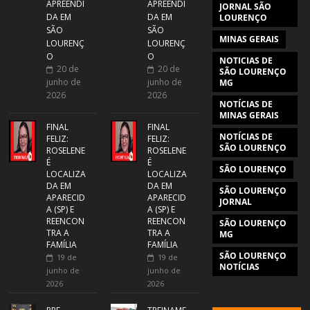
APREENDI
APREENDI
JORNAL SÃO
DA EM
DA EM
LOURENÇO
SÃO
SÃO
MINAS GERAIS
LOURENÇ
LOURENÇ
O
O
NOTICIAS DE
20 de
20 de
SÃO LOURENÇO
junho de
junho de
MG
2026
2026
NOTÍCIAS DE
MINAS GERAIS
FINAL
FINAL
NOTÍCIAS DE
FELIZ:
FELIZ:
SÃO LOURENÇO
ROSELENE
ROSELENE
É
É
SÃO LOURENÇO
LOCALIZA
LOCALIZA
DA EM
DA EM
SÃO LOURENÇO
APARECID
APARECID
JORNAL
A (SP) E
A (SP) E
REENCON
REENCON
SÃO LOURENÇO
TRA A
TRA A
MG
FAMÍLIA
FAMÍLIA
SÃO LOURENÇO
19 de
19 de
NOTÍCIAS
junho de
junho de
2026
2026