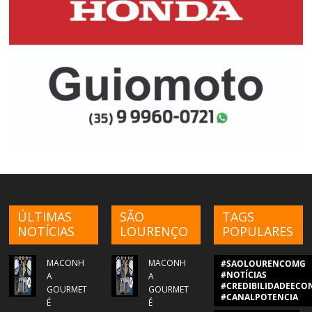
ÚLTIMAS
SÃO
TAGS
NOTÍCIAS
LOURENÇO
POPULARES
MACONH
MACONH
#SAOLOURENCOMG
#NOTÍCIAS
A
A
#CREDIBILIDADEECON
GOURMET
GOURMET
#CANALPOTENCIA
É
É