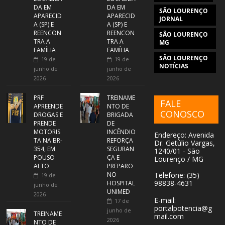
DA EM
DA EM
SÃO LOURENÇO
APARECID
APARECID
JORNAL
A (SP) E
A (SP) E
REENCON
REENCON
SÃO LOURENÇO
TRA A
TRA A
MG
FAMÍLIA
FAMÍLIA
SÃO LOURENÇO
19 de
19 de
NOTÍCIAS
junho de
junho de
2026
2026
PRF
TREINAME
FALE
APREENDE
NTO DE
CONOSCO
DROGAS E
BRIGADA
PRENDE
DE
MOTORIS
INCÊNDIO
Endereço: Avenida
TA NA BR-
REFORÇA
Dr. Getúlio Vargas,
354, EM
SEGURAN
1240/01 - São
POUSO
ÇA E
Lourenço / MG
ALTO
PREPARO
NO
Telefone: (35)
19 de
98838-4631
HOSPITAL
junho de
UNIMED
2026
E-mail:
17 de
portalpotencia@g
junho de
TREINAME
mail.com
2026
NTO DE