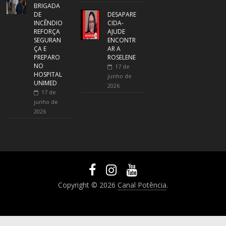
BRIGADA
DE
DESAPARE
INCÊNDIO
CIDA-
REFORÇA
AJUDE
SEGURAN
ENCONTR
ÇA E
AR A
PREPARO
ROSELENE
NO
17 de
HOSPITAL
junho de
UNIMED
2026
17 de
junho de
2026
Copyright © 2026
Canal Potência
.