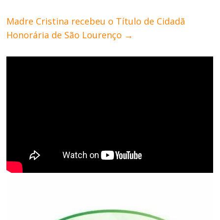
Madre Cristina recebeu o Título de Cidadã
Honorária de São Lourenço
→