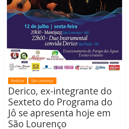
de
Minas
Notícias
São Lourenço
Derico, ex-integrante do
Sexteto do Programa do
Jô se apresenta hoje em
São Lourenço