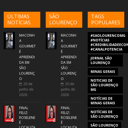
ÚLTIMAS
SÃO
TAGS
NOTÍCIAS
LOURENÇO
POPULARES
MACONH
MACONH
#SAOLOURENCOMG
#NOTÍCIAS
A
A
#CREDIBILIDADEECON
GOURMET
GOURMET
#CANALPOTENCIA
É
É
APREENDI
APREENDI
JORNAL SÃO
DA EM
DA EM
LOURENÇO
SÃO
SÃO
MINAS GERAIS
LOURENÇ
LOURENÇ
O
O
NOTICIAS DE
20 de
20 de
SÃO LOURENÇO
junho de
junho de
MG
2026
2026
NOTÍCIAS DE
MINAS GERAIS
FINAL
FINAL
NOTÍCIAS DE
FELIZ:
FELIZ:
SÃO LOURENÇO
ROSELENE
ROSELENE
É
É
SÃO LOURENÇO
LOCALIZA
LOCALIZA