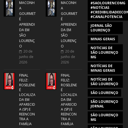
MACONH
MACONH
#SAOLOURENCOMG
#NOTÍCIAS
A
A
#CREDIBILIDADEECON
GOURMET
GOURMET
#CANALPOTENCIA
É
É
APREENDI
APREENDI
JORNAL SÃO
DA EM
DA EM
LOURENÇO
SÃO
SÃO
MINAS GERAIS
LOURENÇ
LOURENÇ
O
O
NOTICIAS DE
20 de
20 de
SÃO LOURENÇO
junho de
junho de
MG
2026
2026
NOTÍCIAS DE
MINAS GERAIS
FINAL
FINAL
NOTÍCIAS DE
FELIZ:
FELIZ:
SÃO LOURENÇO
ROSELENE
ROSELENE
É
É
SÃO LOURENÇO
LOCALIZA
LOCALIZA
DA EM
DA EM
SÃO LOURENÇO
APARECID
APARECID
JORNAL
A (SP) E
A (SP) E
REENCON
REENCON
SÃO LOURENÇO
TRA A
TRA A
MG
FAMÍLIA
FAMÍLIA