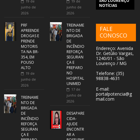
SÃO LOURENÇO
19 de
19 de
NOTÍCIAS
junho de
junho de
2026
2026
PRF
TREINAME
FALE
APREENDE
NTO DE
CONOSCO
DROGAS E
BRIGADA
PRENDE
DE
MOTORIS
INCÊNDIO
Endereço: Avenida
TA NA BR-
REFORÇA
Dr. Getúlio Vargas,
354, EM
SEGURAN
1240/01 - São
POUSO
ÇA E
Lourenço / MG
ALTO
PREPARO
NO
Telefone: (35)
19 de
98838-4631
HOSPITAL
junho de
UNIMED
2026
E-mail:
17 de
portalpotencia@g
junho de
TREINAME
mail.com
2026
NTO DE
BRIGADA
DE
DESAPARE
INCÊNDIO
CIDA-
REFORÇA
AJUDE
SEGURAN
ENCONTR
ÇA E
AR A
PREPARO
ROSELENE