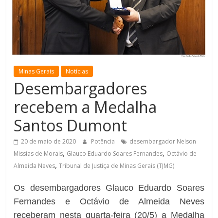
de
Minas
Minas Gerais
Notícias
Desembargadores
recebem a Medalha
Santos Dumont
20 de maio de 2020
Potência
desembargador Nelson
,
,
Missias de Morais
Glauco Eduardo Soares Fernandes
Octávio de
,
Almeida Neves
Tribunal de Justiça de Minas Gerais (TJMG)
Os desembargadores Glauco Eduardo Soares
Fernandes e Octávio de Almeida Neves
receberam nesta quarta-feira (20/5) a Medalha