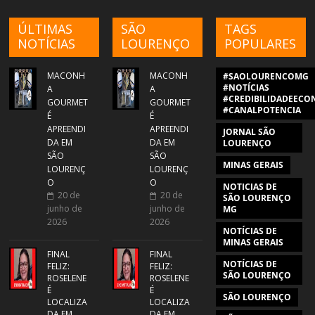
ÚLTIMAS
SÃO
TAGS
NOTÍCIAS
LOURENÇO
POPULARES
MACONH
MACONH
#SAOLOURENCOMG
#NOTÍCIAS
A
A
#CREDIBILIDADEECON
GOURMET
GOURMET
#CANALPOTENCIA
É
É
APREENDI
APREENDI
JORNAL SÃO
DA EM
DA EM
LOURENÇO
SÃO
SÃO
MINAS GERAIS
LOURENÇ
LOURENÇ
O
O
NOTICIAS DE
20 de
20 de
SÃO LOURENÇO
junho de
junho de
MG
2026
2026
NOTÍCIAS DE
MINAS GERAIS
FINAL
FINAL
NOTÍCIAS DE
FELIZ:
FELIZ:
SÃO LOURENÇO
ROSELENE
ROSELENE
É
É
SÃO LOURENÇO
LOCALIZA
LOCALIZA
DA EM
DA EM