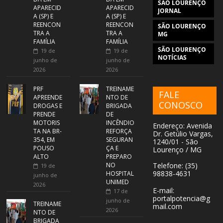
SÃO LOURENÇO
APARECID
APARECID
JORNAL
A (SP) E
A (SP) E
REENCON
REENCON
SÃO LOURENÇO
TRA A
TRA A
MG
FAMÍLIA
FAMÍLIA
SÃO LOURENÇO
19 de
19 de
NOTÍCIAS
junho de
junho de
2026
2026
PRF
TREINAME
FALE
APREENDE
NTO DE
CONOSCO
DROGAS E
BRIGADA
PRENDE
DE
MOTORIS
INCÊNDIO
Endereço: Avenida
TA NA BR-
REFORÇA
Dr. Getúlio Vargas,
354, EM
SEGURAN
1240/01 - São
POUSO
ÇA E
Lourenço / MG
ALTO
PREPARO
NO
Telefone: (35)
19 de
98838-4631
HOSPITAL
junho de
UNIMED
2026
E-mail:
17 de
portalpotencia@g
junho de
TREINAME
mail.com
2026
NTO DE
BRIGADA