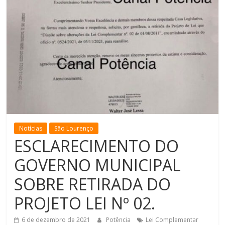
de
Minas
Notícias
São Lourenço
ESCLARECIMENTO DO
GOVERNO MUNICIPAL
SOBRE RETIRADA DO
PROJETO LEI Nº 02.
6 de dezembro de 2021
Potência
Lei Complementar