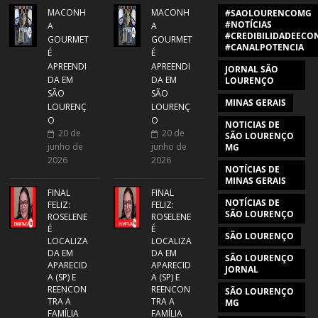
MACONH
MACONH
#SAOLOURENCOMG
#NOTÍCIAS
A
A
#CREDIBILIDADEECON
GOURMET
GOURMET
#CANALPOTENCIA
É
É
APREENDI
APREENDI
JORNAL SÃO
DA EM
DA EM
LOURENÇO
SÃO
SÃO
MINAS GERAIS
LOURENÇ
LOURENÇ
O
O
NOTICIAS DE
20 de
20 de
SÃO LOURENÇO
junho de
junho de
MG
2026
2026
NOTÍCIAS DE
MINAS GERAIS
FINAL
FINAL
NOTÍCIAS DE
FELIZ:
FELIZ:
SÃO LOURENÇO
ROSELENE
ROSELENE
É
É
SÃO LOURENÇO
LOCALIZA
LOCALIZA
DA EM
DA EM
SÃO LOURENÇO
APARECID
APARECID
JORNAL
A (SP) E
A (SP) E
REENCON
REENCON
SÃO LOURENÇO
TRA A
TRA A
MG
FAMÍLIA
FAMÍLIA