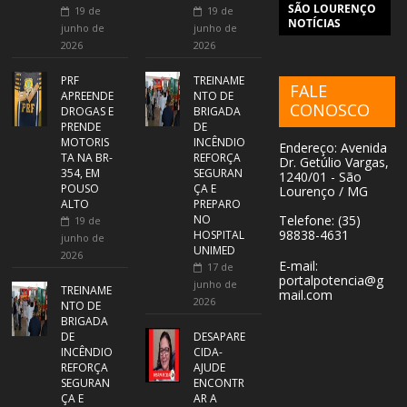
SÃO LOURENÇO
19 de
19 de
NOTÍCIAS
junho de
junho de
2026
2026
PRF
TREINAME
FALE
APREENDE
NTO DE
CONOSCO
DROGAS E
BRIGADA
PRENDE
DE
MOTORIS
INCÊNDIO
Endereço: Avenida
TA NA BR-
REFORÇA
Dr. Getúlio Vargas,
354, EM
SEGURAN
1240/01 - São
POUSO
ÇA E
Lourenço / MG
ALTO
PREPARO
NO
Telefone: (35)
19 de
98838-4631
HOSPITAL
junho de
UNIMED
2026
E-mail:
17 de
portalpotencia@g
junho de
TREINAME
mail.com
2026
NTO DE
BRIGADA
DE
DESAPARE
INCÊNDIO
CIDA-
REFORÇA
AJUDE
SEGURAN
ENCONTR
ÇA E
AR A