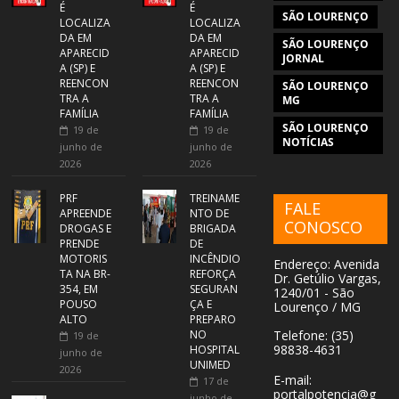
É
É
SÃO LOURENÇO
LOCALIZA
LOCALIZA
DA EM
DA EM
SÃO LOURENÇO
APARECID
APARECID
JORNAL
A (SP) E
A (SP) E
REENCON
REENCON
SÃO LOURENÇO
TRA A
TRA A
MG
FAMÍLIA
FAMÍLIA
SÃO LOURENÇO
19 de
19 de
NOTÍCIAS
junho de
junho de
2026
2026
PRF
TREINAME
FALE
APREENDE
NTO DE
CONOSCO
DROGAS E
BRIGADA
PRENDE
DE
MOTORIS
INCÊNDIO
Endereço: Avenida
TA NA BR-
REFORÇA
Dr. Getúlio Vargas,
354, EM
SEGURAN
1240/01 - São
POUSO
ÇA E
Lourenço / MG
ALTO
PREPARO
NO
Telefone: (35)
19 de
98838-4631
HOSPITAL
junho de
UNIMED
2026
E-mail:
17 de
portalpotencia@g
junho de