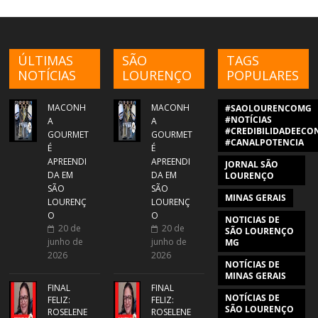
ÚLTIMAS
SÃO
TAGS
NOTÍCIAS
LOURENÇO
POPULARES
MACONH
MACONH
#SAOLOURENCOMG
#NOTÍCIAS
A
A
#CREDIBILIDADEECON
GOURMET
GOURMET
#CANALPOTENCIA
É
É
APREENDI
APREENDI
JORNAL SÃO
DA EM
DA EM
LOURENÇO
SÃO
SÃO
MINAS GERAIS
LOURENÇ
LOURENÇ
O
O
NOTICIAS DE
20 de
20 de
SÃO LOURENÇO
junho de
junho de
MG
2026
2026
NOTÍCIAS DE
MINAS GERAIS
FINAL
FINAL
NOTÍCIAS DE
FELIZ:
FELIZ:
SÃO LOURENÇO
ROSELENE
ROSELENE