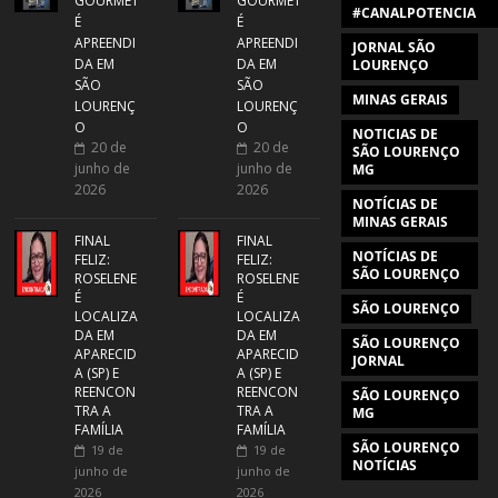
GOURMET
GOURMET
#CANALPOTENCIA
É
É
APREENDI
APREENDI
JORNAL SÃO
DA EM
DA EM
LOURENÇO
SÃO
SÃO
MINAS GERAIS
LOURENÇ
LOURENÇ
O
O
NOTICIAS DE
20 de
20 de
SÃO LOURENÇO
junho de
junho de
MG
2026
2026
NOTÍCIAS DE
MINAS GERAIS
FINAL
FINAL
NOTÍCIAS DE
FELIZ:
FELIZ:
SÃO LOURENÇO
ROSELENE
ROSELENE
É
É
SÃO LOURENÇO
LOCALIZA
LOCALIZA
DA EM
DA EM
SÃO LOURENÇO
APARECID
APARECID
JORNAL
A (SP) E
A (SP) E
REENCON
REENCON
SÃO LOURENÇO
TRA A
TRA A
MG
FAMÍLIA
FAMÍLIA
SÃO LOURENÇO
19 de
19 de
NOTÍCIAS
junho de
junho de
2026
2026