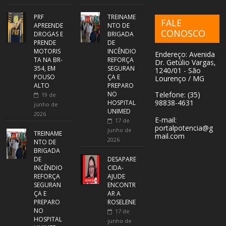
PRF
TREINAME
FALE
APREENDE
NTO DE
CONOSCO
DROGAS E
BRIGADA
PRENDE
DE
MOTORIS
INCÊNDIO
Endereço: Avenida
TA NA BR-
REFORÇA
Dr. Getúlio Vargas,
354, EM
SEGURAN
1240/01 - São
POUSO
ÇA E
Lourenço / MG
ALTO
PREPARO
NO
Telefone: (35)
19 de
98838-4631
HOSPITAL
junho de
UNIMED
2026
E-mail:
17 de
portalpotencia@g
junho de
TREINAME
mail.com
2026
NTO DE
BRIGADA
DE
DESAPARE
INCÊNDIO
CIDA-
REFORÇA
AJUDE
SEGURAN
ENCONTR
ÇA E
AR A
PREPARO
ROSELENE
NO
17 de
HOSPITAL
junho de