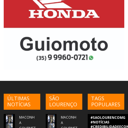
ÚLTIMAS
SÃO
TAGS
NOTÍCIAS
LOURENÇO
POPULARES
MACONH
MACONH
#SAOLOURENCOMG
#NOTÍCIAS
A
A
#CREDIBILIDADEECON