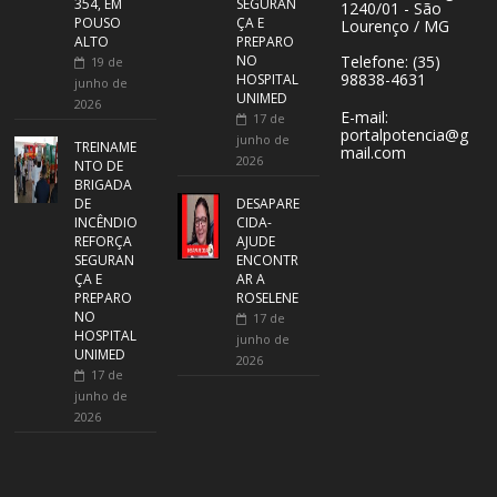
354, EM
SEGURAN
1240/01 - São
POUSO
ÇA E
Lourenço / MG
ALTO
PREPARO
NO
Telefone: (35)
19 de
98838-4631
HOSPITAL
junho de
UNIMED
2026
E-mail:
17 de
portalpotencia@g
junho de
TREINAME
mail.com
2026
NTO DE
BRIGADA
DE
DESAPARE
INCÊNDIO
CIDA-
REFORÇA
AJUDE
SEGURAN
ENCONTR
ÇA E
AR A
PREPARO
ROSELENE
NO
17 de
HOSPITAL
junho de
UNIMED
2026
17 de
junho de
2026