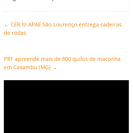
←
CER II/ APAE São Lourenço entrega cadeiras
de rodas
PRF apreende mais de 800 quilos de maconha
em Caxambu (MG)
→