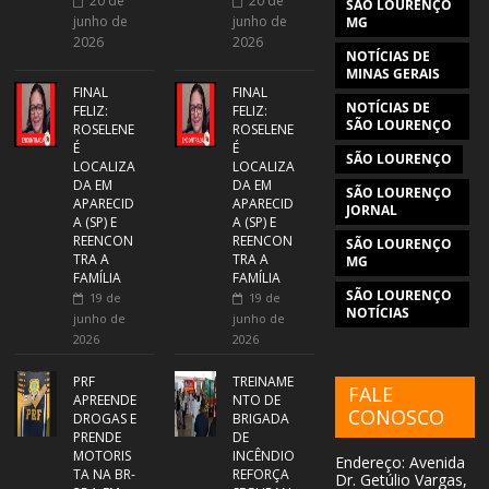
20 de
20 de
SÃO LOURENÇO
junho de
junho de
MG
2026
2026
NOTÍCIAS DE
MINAS GERAIS
FINAL
FINAL
NOTÍCIAS DE
FELIZ:
FELIZ:
SÃO LOURENÇO
ROSELENE
ROSELENE
É
É
SÃO LOURENÇO
LOCALIZA
LOCALIZA
DA EM
DA EM
SÃO LOURENÇO
APARECID
APARECID
JORNAL
A (SP) E
A (SP) E
REENCON
REENCON
SÃO LOURENÇO
TRA A
TRA A
MG
FAMÍLIA
FAMÍLIA
SÃO LOURENÇO
19 de
19 de
NOTÍCIAS
junho de
junho de
2026
2026
PRF
TREINAME
FALE
APREENDE
NTO DE
CONOSCO
DROGAS E
BRIGADA
PRENDE
DE
MOTORIS
INCÊNDIO
Endereço: Avenida
TA NA BR-
REFORÇA
Dr. Getúlio Vargas,