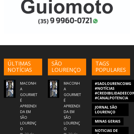
ÚLTIMAS
SÃO
TAGS
NOTÍCIAS
LOURENÇO
POPULARES
MACONH
MACONH
#SAOLOURENCOMG
#NOTÍCIAS
A
A
#CREDIBILIDADEECON
GOURMET
GOURMET
#CANALPOTENCIA
É
É
APREENDI
APREENDI
JORNAL SÃO
DA EM
DA EM
LOURENÇO
SÃO
SÃO
MINAS GERAIS
LOURENÇ
LOURENÇ
O
O
NOTICIAS DE