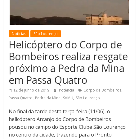
de
Minas
Notícias
São Lourenço
Helicóptero do Corpo de
Bombeiros realiza resgate
próximo a Pedra da Mina
em Passa Quatro
,
12 de junho de 2019
Potência
Corpo de Bombeiros
,
,
,
Passa Quatro
Pedra da Mina
SAMU
São Lourenço
No final da tarde desta terça-feira (11/06), o
helicóptero Arcanjo do Corpo de Bombeiros
pousou no campo do Esporte Clube São Lourenço
no centro da cidade, trazendo para o Pronto