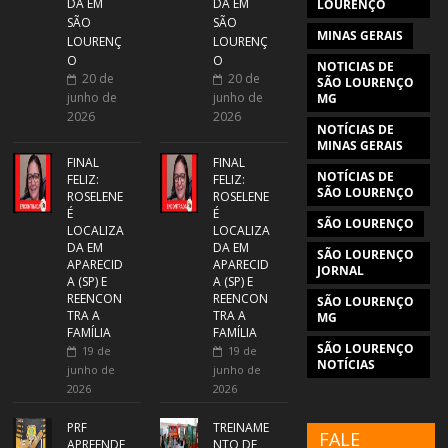
DA EM
DA EM
LOURENÇO
SÃO
SÃO
MINAS GERAIS
LOURENÇ
LOURENÇ
O
O
NOTICIAS DE
20 de
20 de
SÃO LOURENÇO
junho de
junho de
MG
2026
2026
NOTÍCIAS DE
MINAS GERAIS
FINAL
FINAL
NOTÍCIAS DE
FELIZ:
FELIZ:
SÃO LOURENÇO
ROSELENE
ROSELENE
É
É
SÃO LOURENÇO
LOCALIZA
LOCALIZA
DA EM
DA EM
SÃO LOURENÇO
APARECID
APARECID
JORNAL
A (SP) E
A (SP) E
REENCON
REENCON
SÃO LOURENÇO
TRA A
TRA A
MG
FAMÍLIA
FAMÍLIA
SÃO LOURENÇO
19 de
19 de
NOTÍCIAS
junho de
junho de
2026
2026
PRF
TREINAME
FALE
APREENDE
NTO DE