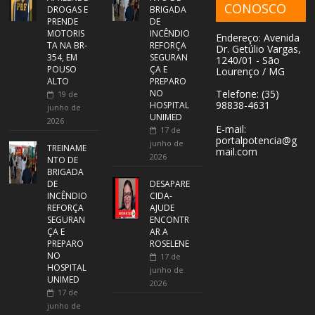
CONOSCO
DROGAS E
BRIGADA
PRENDE
DE
MOTORIS
INCÊNDIO
Endereço: Avenida
TA NA BR-
REFORÇA
Dr. Getúlio Vargas,
354, EM
SEGURAN
1240/01 - São
POUSO
ÇA E
Lourenço / MG
ALTO
PREPARO
NO
Telefone: (35)
19 de
98838-4631
HOSPITAL
junho de
UNIMED
2026
E-mail:
17 de
portalpotencia@g
junho de
TREINAME
mail.com
2026
NTO DE
BRIGADA
DE
DESAPARE
INCÊNDIO
CIDA-
REFORÇA
AJUDE
SEGURAN
ENCONTR
ÇA E
AR A
PREPARO
ROSELENE
NO
17 de
HOSPITAL
junho de
UNIMED
2026
17 de
junho de