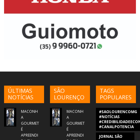
ÚLTIMAS
SÃO
TAGS
NOTÍCIAS
LOURENÇO
POPULARES
MACONH
MACONH
#SAOLOURENCOMG
#NOTÍCIAS
A
A
#CREDIBILIDADEECON
GOURMET
GOURMET
#CANALPOTENCIA
É
É
APREENDI
APREENDI
JORNAL SÃO