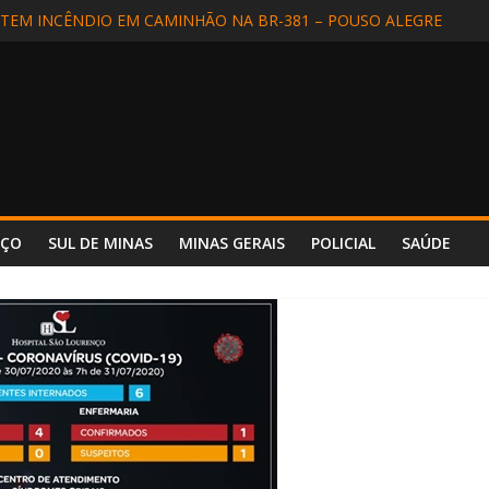
EM INCÊNDIO EM CAMINHÃO NA BR-381 – POUSO ALEGRE
DIDA EM SÃO LOURENÇO
ALIZADA EM APARECIDA (SP) E REENCONTRA A FAMÍLIA
DE MOTORISTA NA BR-354, EM POUSO ALTO
 INCÊNDIO REFORÇA SEGURANÇA E PREPARO NO HOSPITAL UNIM
NÇO
SUL DE MINAS
MINAS GERAIS
POLICIAL
SAÚDE