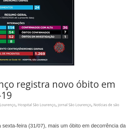
nço registra novo óbito em
-19
,
,
,
 Lourenço
Hospital São Lourenço
jornal São Lourenço
Notícias de são
sexta-feira (31/07), mais um óbito em decorrência da