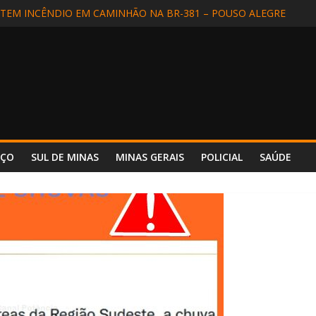
EM INCÊNDIO EM CAMINHÃO NA BR-381 – POUSO ALEGRE
DIDA EM SÃO LOURENÇO
ALIZADA EM APARECIDA (SP) E REENCONTRA A FAMÍLIA
DE MOTORISTA NA BR-354, EM POUSO ALTO
 INCÊNDIO REFORÇA SEGURANÇA E PREPARO NO HOSPITAL UNIM
NÇO
SUL DE MINAS
MINAS GERAIS
POLICIAL
SAÚDE