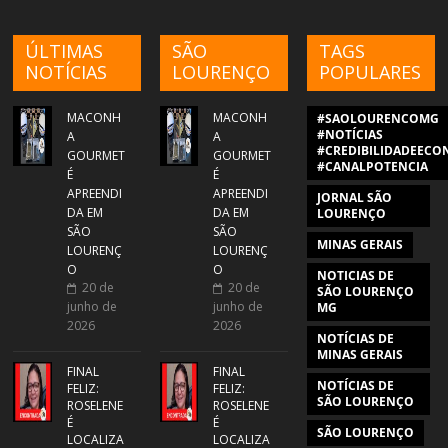
ÚLTIMAS
SÃO
TAGS
NOTÍCIAS
LOURENÇO
POPULARES
MACONH
MACONH
#SAOLOURENCOMG
#NOTÍCIAS
A
A
#CREDIBILIDADEECON
GOURMET
GOURMET
#CANALPOTENCIA
É
É
APREENDI
APREENDI
JORNAL SÃO
DA EM
DA EM
LOURENÇO
SÃO
SÃO
MINAS GERAIS
LOURENÇ
LOURENÇ
O
O
NOTICIAS DE
20 de
20 de
SÃO LOURENÇO
junho de
junho de
MG
2026
2026
NOTÍCIAS DE
MINAS GERAIS
FINAL
FINAL
NOTÍCIAS DE
FELIZ:
FELIZ:
SÃO LOURENÇO
ROSELENE
ROSELENE
É
É
SÃO LOURENÇO
LOCALIZA
LOCALIZA