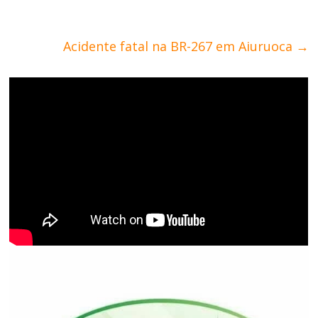
Acidente fatal na BR-267 em Aiuruoca
→