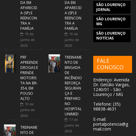
DA EM
DA EM
SÃO LOURENÇO
APARECID
APARECID
JORNAL
A (SP) E
A (SP) E
REENCON
REENCON
SÃO LOURENÇO
TRA A
TRA A
MG
FAMÍLIA
FAMÍLIA
SÃO LOURENÇO
19 de
19 de
NOTÍCIAS
junho de
junho de
2026
2026
PRF
TREINAME
FALE
APREENDE
NTO DE
CONOSCO
DROGAS E
BRIGADA
PRENDE
DE
MOTORIS
INCÊNDIO
Endereço: Avenida
TA NA BR-
REFORÇA
Dr. Getúlio Vargas,
354, EM
SEGURAN
1240/01 - São
POUSO
ÇA E
Lourenço / MG
ALTO
PREPARO
NO
Telefone: (35)
19 de
98838-4631
HOSPITAL
junho de
UNIMED
2026
E-mail:
17 de
portalpotencia@g
junho de
TREINAME
mail.com
2026
NTO DE