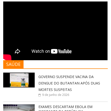
SAÚDE
GOVERNO SUSPENDE VACINA DA
DENGUE DO BUTANTAN APÓS DUAS
MORTES SUSPEITAS
9 de junho de 2026
EXAMES DESCARTAM EBOLA EM