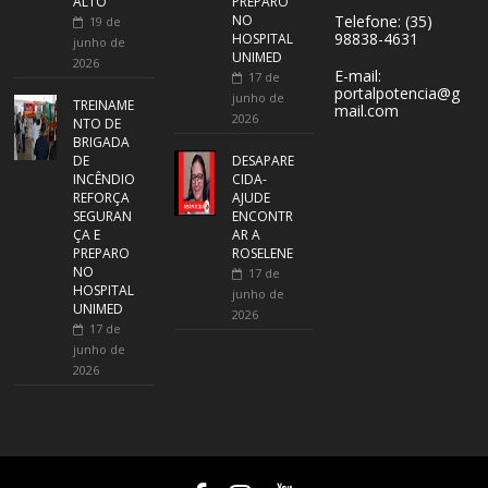
ALTO
PREPARO
NO
Telefone: (35)
19 de
98838-4631
HOSPITAL
junho de
UNIMED
2026
E-mail:
17 de
portalpotencia@g
junho de
TREINAME
mail.com
2026
NTO DE
BRIGADA
DE
DESAPARE
INCÊNDIO
CIDA-
REFORÇA
AJUDE
SEGURAN
ENCONTR
ÇA E
AR A
PREPARO
ROSELENE
NO
17 de
HOSPITAL
junho de
UNIMED
2026
17 de
junho de
2026