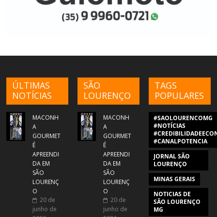
ÚLTIMAS
SÃO
TAGS
NOTÍCIAS
LOURENÇO
POPULARES
MACONH
MACONH
#SAOLOURENCOMG
#NOTÍCIAS
A
A
#CREDIBILIDADEECON
GOURMET
GOURMET
#CANALPOTENCIA
É
É
APREENDI
APREENDI
JORNAL SÃO
DA EM
DA EM
LOURENÇO
SÃO
SÃO
MINAS GERAIS
LOURENÇ
LOURENÇ
O
O
NOTICIAS DE
20 de
20 de
SÃO LOURENÇO
junho de
junho de
MG