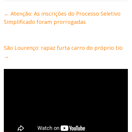
←
Atenção: As inscrições do Processo Seletivo
Simplificado foram prorrogadas
São Lourenço: rapaz furta carro do próprio tio
→