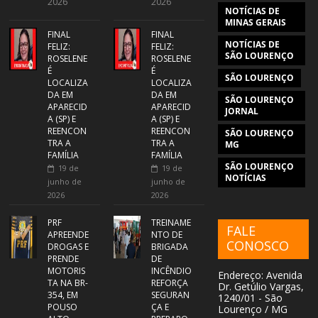
2026
2026
NOTÍCIAS DE
MINAS GERAIS
FINAL
FINAL
NOTÍCIAS DE
FELIZ:
FELIZ:
SÃO LOURENÇO
ROSELENE
ROSELENE
É
É
SÃO LOURENÇO
LOCALIZA
LOCALIZA
DA EM
DA EM
SÃO LOURENÇO
APARECID
APARECID
JORNAL
A (SP) E
A (SP) E
REENCON
REENCON
SÃO LOURENÇO
TRA A
TRA A
MG
FAMÍLIA
FAMÍLIA
SÃO LOURENÇO
19 de
19 de
NOTÍCIAS
junho de
junho de
2026
2026
PRF
TREINAME
FALE
APREENDE
NTO DE
CONOSCO
DROGAS E
BRIGADA
PRENDE
DE
MOTORIS
INCÊNDIO
Endereço: Avenida
TA NA BR-
REFORÇA
Dr. Getúlio Vargas,
354, EM
SEGURAN
1240/01 - São
POUSO
ÇA E
Lourenço / MG