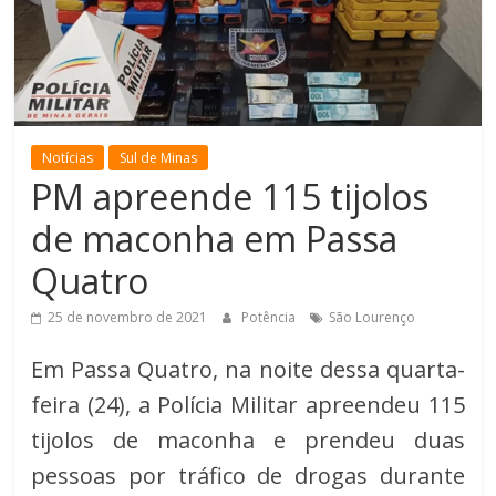
de
Minas
Notícias
Sul de Minas
PM apreende 115 tijolos
de maconha em Passa
Quatro
25 de novembro de 2021
Potência
São Lourenço
Em Passa Quatro, na noite dessa quarta-
feira (24), a Polícia Militar apreendeu 115
tijolos de maconha e prendeu duas
pessoas por tráfico de drogas durante