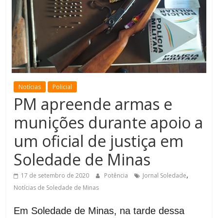
de
Minas
Notícias
Policial
PM apreende armas e
munições durante apoio a
um oficial de justiça em
Soledade de Minas
,
17 de setembro de 2020
Potência
Jornal Soledade
Notícias de Soledade de Minas
Em Soledade de Minas, na tarde dessa