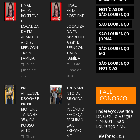
FINAL
FINAL
NOTÍCIAS DE
FELIZ:
FELIZ:
SÃO LOURENÇO
ROSELENE
ROSELENE
É
É
SÃO LOURENÇO
LOCALIZA
LOCALIZA
DA EM
DA EM
SÃO LOURENÇO
APARECID
APARECID
JORNAL
A (SP) E
A (SP) E
REENCON
REENCON
SÃO LOURENÇO
TRA A
TRA A
MG
FAMÍLIA
FAMÍLIA
SÃO LOURENÇO
19 de
19 de
NOTÍCIAS
junho de
junho de
2026
2026
PRF
TREINAME
FALE
APREENDE
NTO DE
CONOSCO
DROGAS E
BRIGADA
PRENDE
DE
MOTORIS
INCÊNDIO
Endereço: Avenida
TA NA BR-
REFORÇA
Dr. Getúlio Vargas,
354, EM
SEGURAN
1240/01 - São
POUSO
ÇA E
Lourenço / MG
ALTO
PREPARO
NO
Telefone: (35)
19 de