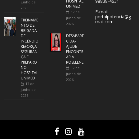
98838-4631
HOSPITAL
junho de
UNIMED
2026
E-mail:
17 de
portalpotencia@g
junho de
TREINAME
mail.com
2026
NTO DE
BRIGADA
DE
DESAPARE
INCÊNDIO
CIDA-
REFORÇA
AJUDE
SEGURAN
ENCONTR
ÇA E
AR A
PREPARO
ROSELENE
NO
17 de
HOSPITAL
junho de
UNIMED
2026
17 de
junho de
2026