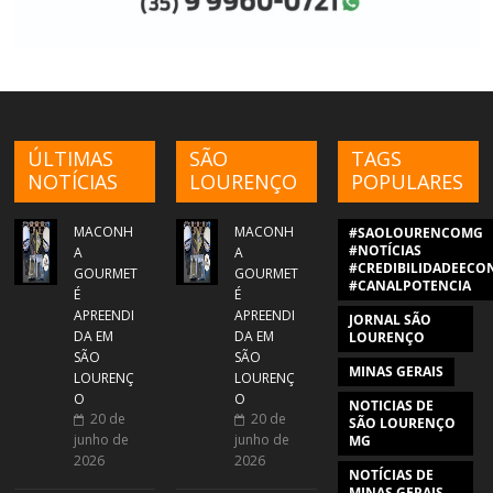
ÚLTIMAS
SÃO
TAGS
NOTÍCIAS
LOURENÇO
POPULARES
MACONH
MACONH
#SAOLOURENCOMG
#NOTÍCIAS
A
A
#CREDIBILIDADEECON
GOURMET
GOURMET
#CANALPOTENCIA
É
É
APREENDI
APREENDI
JORNAL SÃO
DA EM
DA EM
LOURENÇO
SÃO
SÃO
MINAS GERAIS
LOURENÇ
LOURENÇ
O
O
NOTICIAS DE
20 de
20 de
SÃO LOURENÇO
junho de
junho de
MG
2026
2026
NOTÍCIAS DE
MINAS GERAIS