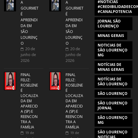
#NOTÍCIAS
A
A
#CREDIBILIDADEECON
GOURMET
GOURMET
#CANALPOTENCIA
É
É
APREENDI
APREENDI
JORNAL SÃO
DA EM
DA EM
LOURENÇO
SÃO
SÃO
MINAS GERAIS
LOURENÇ
LOURENÇ
O
O
NOTICIAS DE
20 de
20 de
SÃO LOURENÇO
junho de
junho de
MG
2026
2026
NOTÍCIAS DE
MINAS GERAIS
FINAL
FINAL
NOTÍCIAS DE
FELIZ:
FELIZ:
SÃO LOURENÇO
ROSELENE
ROSELENE
É
É
SÃO LOURENÇO
LOCALIZA
LOCALIZA
DA EM
DA EM
SÃO LOURENÇO
APARECID
APARECID
JORNAL
A (SP) E
A (SP) E
REENCON
REENCON
SÃO LOURENÇO
TRA A
TRA A
MG
FAMÍLIA
FAMÍLIA
SÃO LOURENÇO
19 de
19 de
NOTÍCIAS