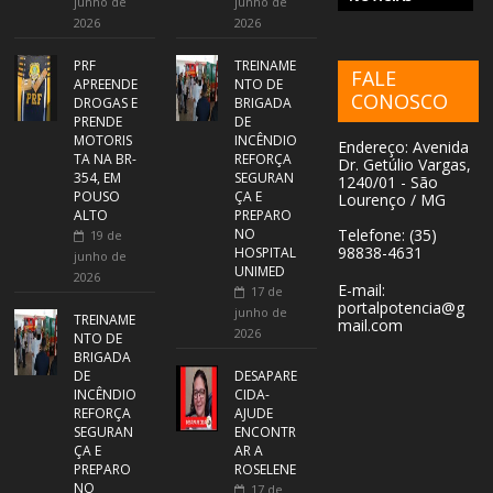
junho de
junho de
2026
2026
PRF
TREINAME
FALE
APREENDE
NTO DE
CONOSCO
DROGAS E
BRIGADA
PRENDE
DE
MOTORIS
INCÊNDIO
Endereço: Avenida
TA NA BR-
REFORÇA
Dr. Getúlio Vargas,
354, EM
SEGURAN
1240/01 - São
POUSO
ÇA E
Lourenço / MG
ALTO
PREPARO
NO
Telefone: (35)
19 de
98838-4631
HOSPITAL
junho de
UNIMED
2026
E-mail:
17 de
portalpotencia@g
junho de
TREINAME
mail.com
2026
NTO DE
BRIGADA
DE
DESAPARE
INCÊNDIO
CIDA-
REFORÇA
AJUDE
SEGURAN
ENCONTR
ÇA E
AR A
PREPARO
ROSELENE
NO
17 de