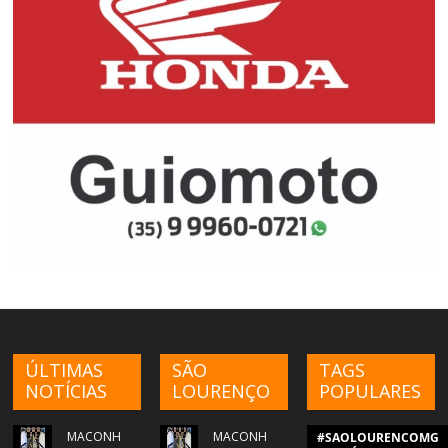
ÚLTIMAS
SÃO
TAGS
NOTÍCIAS
LOURENÇO
POPULARES
MACONH
MACONH
#SAOLOURENCOMG