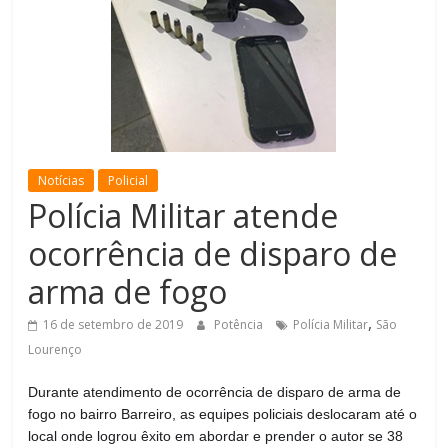
de
Minas
Notícias
Policial
Polícia Militar atende
ocorrência de disparo de
arma de fogo
,
16 de setembro de 2019
Potência
Polícia Militar
São
Lourenço
Durante atendimento de ocorrência de disparo de arma de
fogo no bairro Barreiro, as equipes policiais deslocaram até o
local onde logrou êxito em abordar e prender o autor se 38