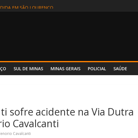
EM INCÊNDIO EM CAMINHÃO NA BR-381 – POUSO ALEGRE
DIDA EM SÃO LOURENÇO
ALIZADA EM APARECIDA (SP) E REENCONTRA A FAMÍLIA
DE MOTORISTA NA BR-354, EM POUSO ALTO
 INCÊNDIO REFORÇA SEGURANÇA E PREPARO NO HOSPITAL UNIM
NÇO
SUL DE MINAS
MINAS GERAIS
POLICIAL
SAÚDE
nti sofre acidente na Via Dutra
io Cavalcanti
enorio Cavalcanti