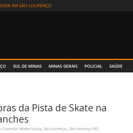
EM INCÊNDIO EM CAMINHÃO NA BR-381 – POUSO ALEGRE
DIDA EM SÃO LOURENÇO
ALIZADA EM APARECIDA (SP) E REENCONTRA A FAMÍLIA
DE MOTORISTA NA BR-354, EM POUSO ALTO
 INCÊNDIO REFORÇA SEGURANÇA E PREPARO NO HOSPITAL UNIM
NÇO
SUL DE MINAS
MINAS GERAIS
POLICIAL
SAÚDE
bras da Pista de Skate na
anches
,
,
ão Lourenço Walter Lessa
São Lourenço
São Lourenço MG