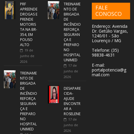
PRF
TREINAME
FALE
APREENDE
NTO DE
CONOSCO
DROGAS E
BRIGADA
PRENDE
DE
MOTORIS
INCÊNDIO
Endereço: Avenida
TA NA BR-
REFORÇA
Dr. Getúlio Vargas,
354, EM
SEGURAN
1240/01 - São
POUSO
ÇA E
Lourenço / MG
ALTO
PREPARO
NO
Telefone: (35)
19 de
98838-4631
HOSPITAL
junho de
UNIMED
2026
E-mail:
17 de
portalpotencia@g
junho de
TREINAME
mail.com
2026
NTO DE
BRIGADA
DE
DESAPARE
INCÊNDIO
CIDA-
REFORÇA
AJUDE
SEGURAN
ENCONTR
ÇA E
AR A
PREPARO
ROSELENE
NO
17 de
HOSPITAL
junho de
UNIMED
2026