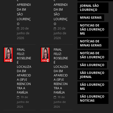
APREENDI
APREENDI
JORNAL SÃO
DA EM
DA EM
LOURENÇO
SÃO
SÃO
MINAS GERAIS
LOURENÇ
LOURENÇ
O
O
NOTICIAS DE
20 de
20 de
SÃO LOURENÇO
junho de
junho de
MG
2026
2026
NOTÍCIAS DE
MINAS GERAIS
FINAL
FINAL
NOTÍCIAS DE
FELIZ:
FELIZ:
SÃO LOURENÇO
ROSELENE
ROSELENE
É
É
SÃO LOURENÇO
LOCALIZA
LOCALIZA
DA EM
DA EM
SÃO LOURENÇO
APARECID
APARECID
JORNAL
A (SP) E
A (SP) E
REENCON
REENCON
SÃO LOURENÇO
TRA A
TRA A
MG
FAMÍLIA
FAMÍLIA
SÃO LOURENÇO
19 de
19 de
NOTÍCIAS
junho de
junho de
2026
2026