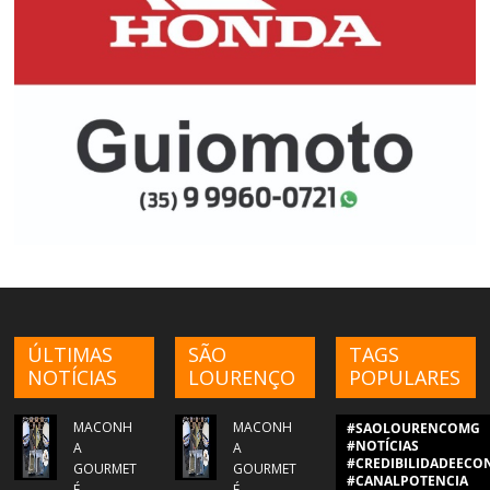
ÚLTIMAS
SÃO
TAGS
NOTÍCIAS
LOURENÇO
POPULARES
MACONH
MACONH
#SAOLOURENCOMG
#NOTÍCIAS
A
A
#CREDIBILIDADEECON
GOURMET
GOURMET
#CANALPOTENCIA
É
É