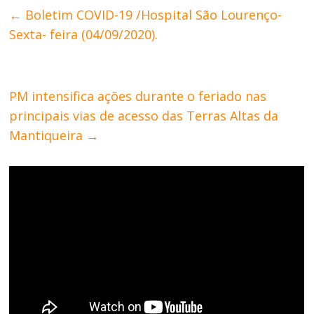
←
Boletim COVID-19 /Hospital São Lourenço-
Sexta- feira (04/09/2020).
PM intensifica ações durante o feriado nas
principais vias de acesso das Terras Altas da
Mantiqueira
→