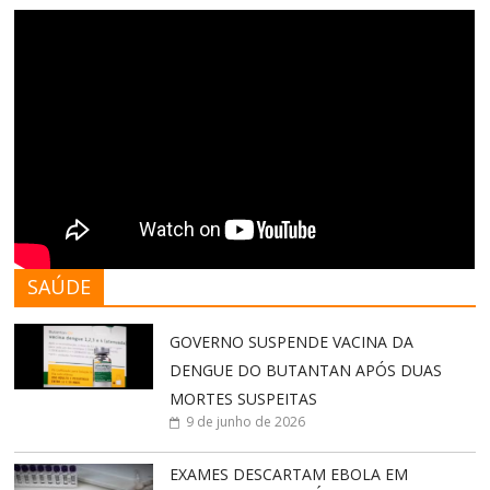
SAÚDE
GOVERNO SUSPENDE VACINA DA
DENGUE DO BUTANTAN APÓS DUAS
MORTES SUSPEITAS
9 de junho de 2026
EXAMES DESCARTAM EBOLA EM