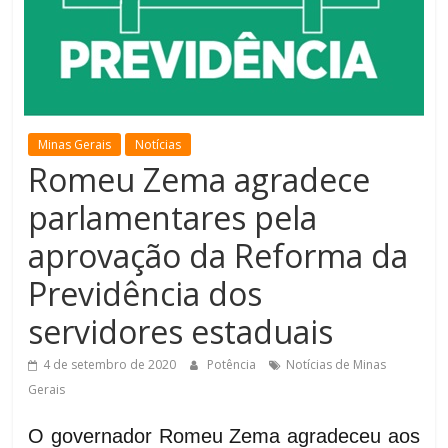
de
Minas
Minas Gerais
Notícias
Romeu Zema agradece
parlamentares pela
aprovação da Reforma da
Previdência dos
servidores estaduais
4 de setembro de 2020
Potência
Notícias de Minas
Gerais
O governador Romeu Zema agradeceu aos