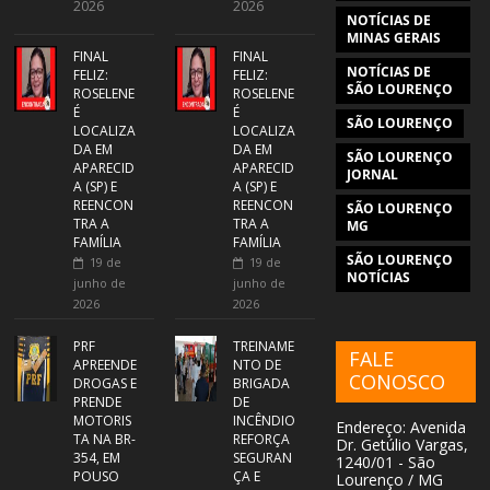
2026
2026
NOTÍCIAS DE
MINAS GERAIS
FINAL
FINAL
NOTÍCIAS DE
FELIZ:
FELIZ:
SÃO LOURENÇO
ROSELENE
ROSELENE
É
É
SÃO LOURENÇO
LOCALIZA
LOCALIZA
DA EM
DA EM
SÃO LOURENÇO
APARECID
APARECID
JORNAL
A (SP) E
A (SP) E
REENCON
REENCON
SÃO LOURENÇO
TRA A
TRA A
MG
FAMÍLIA
FAMÍLIA
SÃO LOURENÇO
19 de
19 de
NOTÍCIAS
junho de
junho de
2026
2026
PRF
TREINAME
FALE
APREENDE
NTO DE
CONOSCO
DROGAS E
BRIGADA
PRENDE
DE
MOTORIS
INCÊNDIO
Endereço: Avenida
TA NA BR-
REFORÇA
Dr. Getúlio Vargas,
354, EM
SEGURAN
1240/01 - São
POUSO
ÇA E
Lourenço / MG