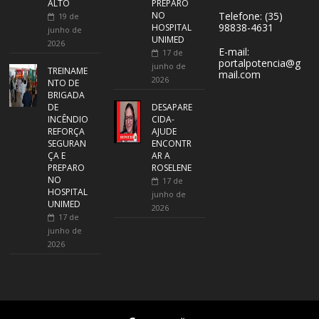
ALTO
PREPARO
NO
Telefone: (35)
19 de
98838-4631
HOSPITAL
junho de
UNIMED
2026
E-mail:
17 de
portalpotencia@g
junho de
TREINAME
mail.com
2026
NTO DE
BRIGADA
DE
DESAPARE
INCÊNDIO
CIDA-
REFORÇA
AJUDE
SEGURAN
ENCONTR
ÇA E
AR A
PREPARO
ROSELENE
NO
17 de
HOSPITAL
junho de
UNIMED
2026
17 de
junho de
2026