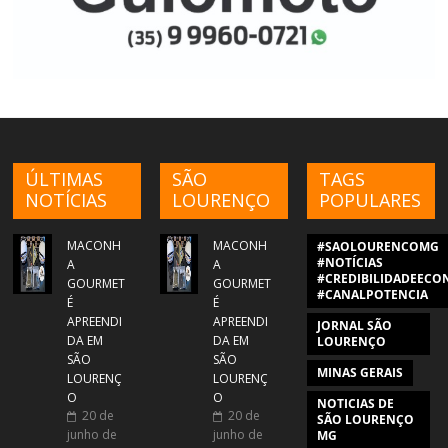
ÚLTIMAS
SÃO
TAGS
NOTÍCIAS
LOURENÇO
POPULARES
MACONH
MACONH
#SAOLOURENCOMG
#NOTÍCIAS
A
A
#CREDIBILIDADEECON
GOURMET
GOURMET
#CANALPOTENCIA
É
É
APREENDI
APREENDI
JORNAL SÃO
DA EM
DA EM
LOURENÇO
SÃO
SÃO
MINAS GERAIS
LOURENÇ
LOURENÇ
O
O
NOTICIAS DE
20 de
20 de
SÃO LOURENÇO
junho de
junho de
MG