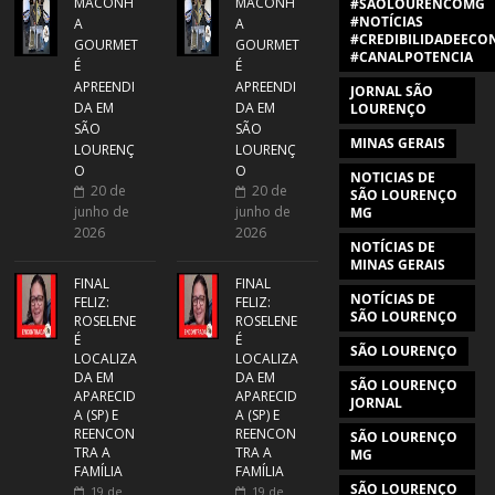
MACONH
MACONH
#SAOLOURENCOMG
#NOTÍCIAS
A
A
#CREDIBILIDADEECON
GOURMET
GOURMET
#CANALPOTENCIA
É
É
APREENDI
APREENDI
JORNAL SÃO
DA EM
DA EM
LOURENÇO
SÃO
SÃO
MINAS GERAIS
LOURENÇ
LOURENÇ
O
O
NOTICIAS DE
20 de
20 de
SÃO LOURENÇO
junho de
junho de
MG
2026
2026
NOTÍCIAS DE
MINAS GERAIS
FINAL
FINAL
NOTÍCIAS DE
FELIZ:
FELIZ:
SÃO LOURENÇO
ROSELENE
ROSELENE
É
É
SÃO LOURENÇO
LOCALIZA
LOCALIZA
DA EM
DA EM
SÃO LOURENÇO
APARECID
APARECID
JORNAL
A (SP) E
A (SP) E
REENCON
REENCON
SÃO LOURENÇO
TRA A
TRA A
MG
FAMÍLIA
FAMÍLIA
SÃO LOURENÇO
19 de
19 de