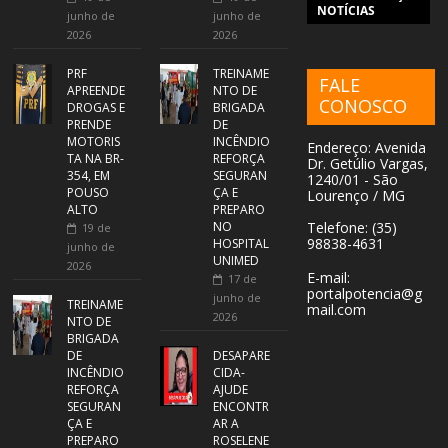
NOTÍCIAS
junho de
junho de
2026
2026
PRF
TREINAME
FALE
APREENDE
NTO DE
CONOSCO
DROGAS E
BRIGADA
PRENDE
DE
MOTORIS
INCÊNDIO
Endereço: Avenida
TA NA BR-
REFORÇA
Dr. Getúlio Vargas,
354, EM
SEGURAN
1240/01 - São
POUSO
ÇA E
Lourenço / MG
ALTO
PREPARO
NO
Telefone: (35)
19 de
98838-4631
HOSPITAL
junho de
UNIMED
2026
E-mail:
17 de
portalpotencia@g
junho de
TREINAME
mail.com
2026
NTO DE
BRIGADA
DE
DESAPARE
INCÊNDIO
CIDA-
REFORÇA
AJUDE
SEGURAN
ENCONTR
ÇA E
AR A
PREPARO
ROSELENE