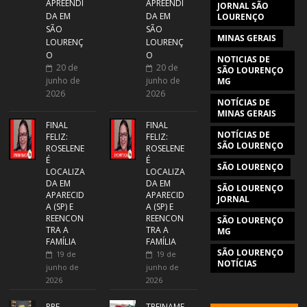
APREENDI
APREENDI
JORNAL SÃO
DA EM
DA EM
LOURENÇO
SÃO
SÃO
MINAS GERAIS
LOURENÇ
LOURENÇ
O
O
NOTICIAS DE
20 de
20 de
SÃO LOURENÇO
junho de
junho de
MG
2026
2026
NOTÍCIAS DE
MINAS GERAIS
FINAL
FINAL
NOTÍCIAS DE
FELIZ:
FELIZ:
SÃO LOURENÇO
ROSELENE
ROSELENE
É
É
SÃO LOURENÇO
LOCALIZA
LOCALIZA
DA EM
DA EM
SÃO LOURENÇO
APARECID
APARECID
JORNAL
A (SP) E
A (SP) E
REENCON
REENCON
SÃO LOURENÇO
TRA A
TRA A
MG
FAMÍLIA
FAMÍLIA
SÃO LOURENÇO
19 de
19 de
NOTÍCIAS
junho de
junho de
2026
2026
PRF
TREINAME