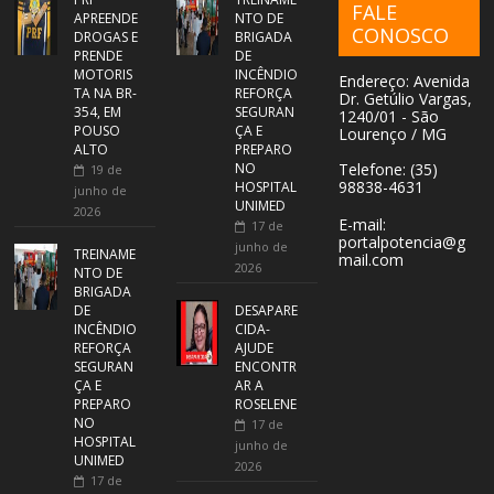
FALE
APREENDE
NTO DE
CONOSCO
DROGAS E
BRIGADA
PRENDE
DE
MOTORIS
INCÊNDIO
Endereço: Avenida
TA NA BR-
REFORÇA
Dr. Getúlio Vargas,
354, EM
SEGURAN
1240/01 - São
POUSO
ÇA E
Lourenço / MG
ALTO
PREPARO
NO
Telefone: (35)
19 de
98838-4631
HOSPITAL
junho de
UNIMED
2026
E-mail:
17 de
portalpotencia@g
junho de
TREINAME
mail.com
2026
NTO DE
BRIGADA
DE
DESAPARE
INCÊNDIO
CIDA-
REFORÇA
AJUDE
SEGURAN
ENCONTR
ÇA E
AR A
PREPARO
ROSELENE
NO
17 de
HOSPITAL
junho de
UNIMED
2026
17 de