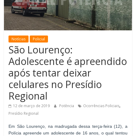
de
Minas
Notícias
Policial
São Lourenço:
Adolescente é apreendido
após tentar deixar
celulares no Presídio
Regional
,
12 de março de 2019
Potência
Ocorrências Policiais
Presídio Regional
Em São Lourenço, na madrugada dessa terça-feira (12), a
Polícia apreende um adolescente de 16 anos, o qual tentou