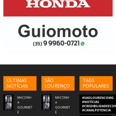
ÚLTIMAS
SÃO
TAGS
NOTÍCIAS
LOURENÇO
POPULARES
MACONH
MACONH
#SAOLOURENCOMG
#NOTÍCIAS
A
A
#CREDIBILIDADEECON
GOURMET
GOURMET
#CANALPOTENCIA
É
É