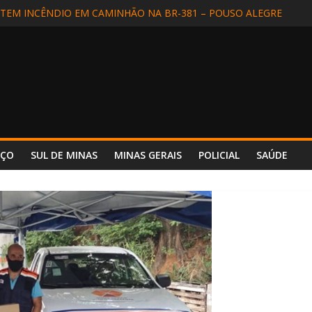
EM INCÊNDIO EM CAMINHÃO NA BR-381 – POUSO ALEGRE
DIDA EM SÃO LOURENÇO
ALIZADA EM APARECIDA (SP) E REENCONTRA A FAMÍLIA
DE MOTORISTA NA BR-354, EM POUSO ALTO
 INCÊNDIO REFORÇA SEGURANÇA E PREPARO NO HOSPITAL UNIM
NÇO
SUL DE MINAS
MINAS GERAIS
POLICIAL
SAÚDE