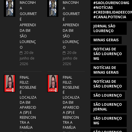
MACONH
MACONH
#SAOLOURENCOMG
#NOTÍCIAS
A
A
#CREDIBILIDADEECON
GOURMET
GOURMET
#CANALPOTENCIA
É
É
APREENDI
APREENDI
JORNAL SÃO
DA EM
DA EM
LOURENÇO
SÃO
SÃO
MINAS GERAIS
LOURENÇ
LOURENÇ
O
O
NOTICIAS DE
20 de
20 de
SÃO LOURENÇO
junho de
junho de
MG
2026
2026
NOTÍCIAS DE
MINAS GERAIS
FINAL
FINAL
NOTÍCIAS DE
FELIZ:
FELIZ:
SÃO LOURENÇO
ROSELENE
ROSELENE
É
É
SÃO LOURENÇO
LOCALIZA
LOCALIZA
DA EM
DA EM
SÃO LOURENÇO
APARECID
APARECID
JORNAL
A (SP) E
A (SP) E
REENCON
REENCON
SÃO LOURENÇO
TRA A
TRA A
MG
FAMÍLIA
FAMÍLIA