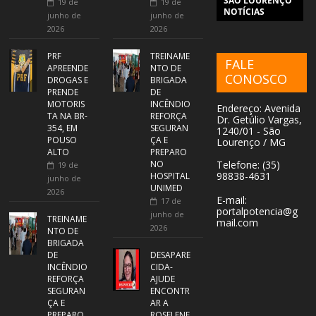
SÃO LOURENÇO
19 de
19 de
NOTÍCIAS
junho de
junho de
2026
2026
PRF
TREINAME
FALE
APREENDE
NTO DE
CONOSCO
DROGAS E
BRIGADA
PRENDE
DE
MOTORIS
INCÊNDIO
Endereço: Avenida
TA NA BR-
REFORÇA
Dr. Getúlio Vargas,
354, EM
SEGURAN
1240/01 - São
POUSO
ÇA E
Lourenço / MG
ALTO
PREPARO
NO
Telefone: (35)
19 de
98838-4631
HOSPITAL
junho de
UNIMED
2026
E-mail:
17 de
portalpotencia@g
junho de
TREINAME
mail.com
2026
NTO DE
BRIGADA
DE
DESAPARE
INCÊNDIO
CIDA-
REFORÇA
AJUDE
SEGURAN
ENCONTR
ÇA E
AR A
PREPARO
ROSELENE