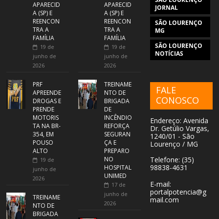
APARECID
APARECID
JORNAL
A (SP) E
A (SP) E
REENCON
REENCON
SÃO LOURENÇO
TRA A
TRA A
MG
FAMÍLIA
FAMÍLIA
SÃO LOURENÇO
19 de
19 de
NOTÍCIAS
junho de
junho de
2026
2026
PRF
TREINAME
FALE
APREENDE
NTO DE
CONOSCO
DROGAS E
BRIGADA
PRENDE
DE
MOTORIS
INCÊNDIO
Endereço: Avenida
TA NA BR-
REFORÇA
Dr. Getúlio Vargas,
354, EM
SEGURAN
1240/01 - São
POUSO
ÇA E
Lourenço / MG
ALTO
PREPARO
NO
Telefone: (35)
19 de
98838-4631
HOSPITAL
junho de
UNIMED
2026
E-mail:
17 de
portalpotencia@g
junho de
TREINAME
mail.com
2026
NTO DE
BRIGADA