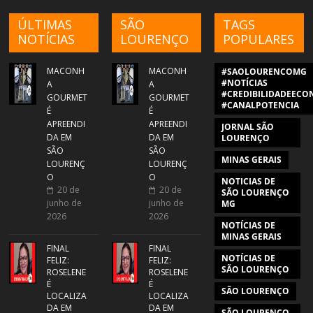
ÚLTIMAS
SÃO
TAGS
NOTÍCIAS
LOURENÇO
POPULARES
MACONH
MACONH
#SAOLOURENCOMG
#NOTÍCIAS
A
A
#CREDIBILIDADEECON
GOURMET
GOURMET
#CANALPOTENCIA
É
É
APREENDI
APREENDI
JORNAL SÃO
DA EM
DA EM
LOURENÇO
SÃO
SÃO
MINAS GERAIS
LOURENÇ
LOURENÇ
O
O
NOTICIAS DE
20 de
20 de
SÃO LOURENÇO
junho de
junho de
MG
2026
2026
NOTÍCIAS DE
MINAS GERAIS
FINAL
FINAL
NOTÍCIAS DE
FELIZ:
FELIZ:
SÃO LOURENÇO
ROSELENE
ROSELENE
É
É
SÃO LOURENÇO
LOCALIZA
LOCALIZA
DA EM
DA EM
SÃO LOURENÇO