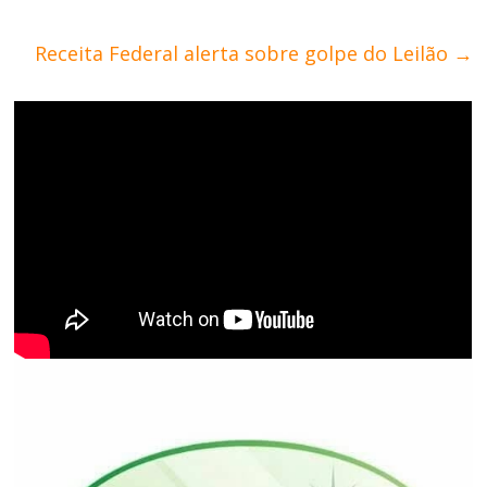
Receita Federal alerta sobre golpe do Leilão
→