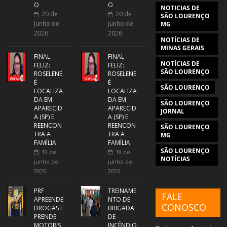
O
O
NOTICIAS DE
20 de
20 de
SÃO LOURENÇO
junho de
junho de
MG
2026
2026
NOTÍCIAS DE
MINAS GERAIS
FINAL
FINAL
NOTÍCIAS DE
FELIZ:
FELIZ:
SÃO LOURENÇO
ROSELENE
ROSELENE
É
É
SÃO LOURENÇO
LOCALIZA
LOCALIZA
DA EM
DA EM
SÃO LOURENÇO
APARECID
APARECID
JORNAL
A (SP) E
A (SP) E
REENCON
REENCON
SÃO LOURENÇO
TRA A
TRA A
MG
FAMÍLIA
FAMÍLIA
SÃO LOURENÇO
19 de
19 de
NOTÍCIAS
junho de
junho de
2026
2026
PRF
TREINAME
FALE
APREENDE
NTO DE
CONOSCO
DROGAS E
BRIGADA
PRENDE
DE
MOTORIS
INCÊNDIO