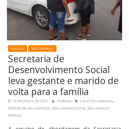
de
Minas
Notícias
São Lourenço
Secretaria de
Desenvolvimento Social
leva gestante e marido de
volta para a família
,
13 de janeiro de 2021
Potência
Canal São Lourenço
,
,
Notícias de são Lourenço
São Lourenço Jornal
São Lourenço
Notícias
A equipe de abordagem da Secretaria