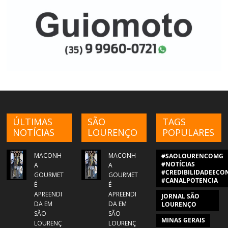
ÚLTIMAS
SÃO
TAGS
NOTÍCIAS
LOURENÇO
POPULARES
MACONH
MACONH
#SAOLOURENCOMG
#NOTÍCIAS
A
A
#CREDIBILIDADEECON
GOURMET
GOURMET
#CANALPOTENCIA
É
É
APREENDI
APREENDI
JORNAL SÃO
DA EM
DA EM
LOURENÇO
SÃO
SÃO
MINAS GERAIS
LOURENÇ
LOURENÇ