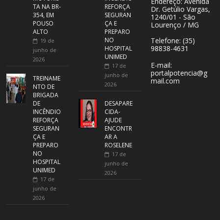
Endereço: Avenida
TA NA BR-
REFORÇA
Dr. Getúlio Vargas,
354, EM
SEGURAN
1240/01 - São
POUSO
ÇA E
Lourenço / MG
ALTO
PREPARO
NO
Telefone: (35)
19 de
98838-4631
HOSPITAL
junho de
UNIMED
2026
E-mail:
17 de
portalpotencia@g
junho de
TREINAME
mail.com
2026
NTO DE
BRIGADA
DE
DESAPARE
INCÊNDIO
CIDA-
REFORÇA
AJUDE
SEGURAN
ENCONTR
ÇA E
AR A
PREPARO
ROSELENE
NO
17 de
HOSPITAL
junho de
UNIMED
2026
17 de
junho de
2026